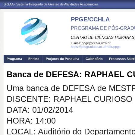
SIGAA - Sistema Integrado de Gestão de Atividades Acadêmicas
PPGE/CCHLA
PROGRAMA DE PÓS-GRAD
CENTRO DE CIÊNCIAS HUMANAS,
E-mail:
ppge@cchla.ufrn.br
https://posgraduacao.ufrn.br/ppge
Programa
Ensino
Projetos de Pesquisa
Calendário
Processos Selet
Banca de DEFESA: RAPHAEL C
Uma banca de DEFESA de MESTRAD
DISCENTE: RAPHAEL CURIOSO L
DATA: 01/02/2014
HORA: 14:00
LOCAL: Auditório do Departamento