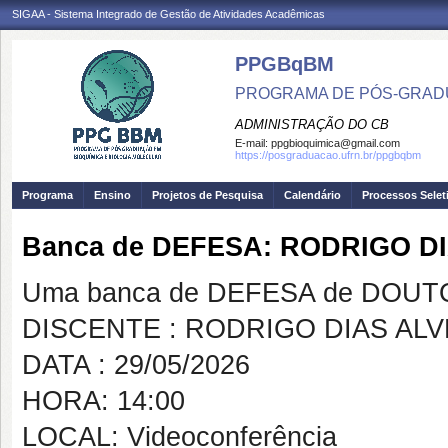
SIGAA - Sistema Integrado de Gestão de Atividades Acadêmicas
PPGBqBM
PROGRAMA DE PÓS-GRADU
ADMINISTRAÇÃO DO CB
E-mail:
ppgbioquimica@gmail.com
https://posgraduacao.ufrn.br/ppgbqbm
Programa
Ensino
Projetos de Pesquisa
Calendário
Processos Selet
Banca de DEFESA: RODRIGO D
Uma banca de DEFESA de DOUTOR
DISCENTE : RODRIGO DIAS AL
DATA : 29/05/2026
HORA: 14:00
LOCAL: Videoconferência