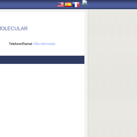
 MOLECULAR
Telefone/Ramal:
Não informado