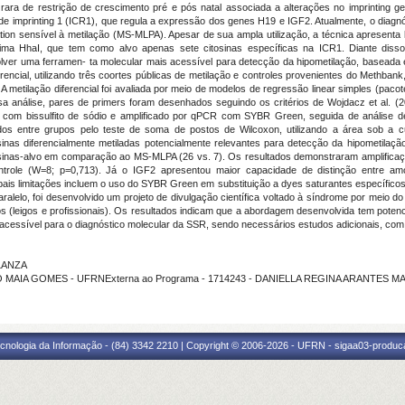
rara de restrição de crescimento pré e pós natal associada a alterações no imprintin
 de imprinting 1 (ICR1), que regula a expressão dos genes H19 e IGF2. Atualmente, o diagnó
ation sensível à metilação (MS-MLPA). Apesar de sua ampla utilização, a técnica apresenta 
ima HhaI, que tem como alvo apenas sete citosinas específicas na ICR1. Diante disso, 
olver uma ferramen- ta molecular mais acessível para detecção da hipometilação, baseada em
encial, utilizando três coortes públicas de metilação e controles provenientes do Methbank, 
metilação diferencial foi avaliada por meio de modelos de regressão linear simples (paco
a análise, pares de primers foram desenhados seguindo os critérios de Wojdacz et al. (
do com bissulfito de sódio e amplificado por qPCR com SYBR Green, seguida de análise 
s entre grupos pelo teste de soma de postos de Wilcoxon, utilizando a área sob a cu
tosinas diferencialmente metiladas potencialmente relevantes para detecção da hipometila
sinas-alvo em comparação ao MS-MLPA (26 vs. 7). Os resultados demonstraram amplificaçã
ontrole (W=8; p=0,713). Já o IGF2 apresentou maior capacidade de distinção entre a
ncipais limitações incluem o uso do SYBR Green em substituição a dyes saturantes específi
lelo, foi desenvolvido um projeto de divulgação científica voltado à síndrome por meio do
 (leigos e profissionais). Os resultados indicam que a abordagem desenvolvida tem potenci
 acessível para o diagnóstico molecular da SSR, sendo necessários estudos adicionais, co
 LANZA
O MAIA GOMES - UFRNExterna ao Programa - 1714243 - DANIELLA REGINA ARANTES M
cnologia da Informação - (84) 3342 2210 | Copyright © 2006-2026 - UFRN - sigaa03-produca