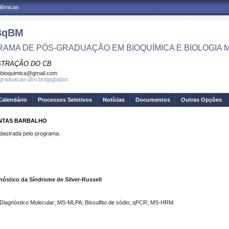
adêmicas
BqBM
AMA DE PÓS-GRADUAÇÃO EM BIOQUÍMICA E BIOLOGIA
STRAÇÃO DO CB
bioquimica@gmail.com
sgraduacao.ufrn.br/ppgbqbm
Calendário
Processos Seletivos
Notícias
Documentos
Outras Opções
ANTAS BARBALHO
strada pelo programa.
óstico da Síndrome de Silver-Russell
o; Diagnóstico Molecular; MS-MLPA; Bissulfito de sódio; qPCR; MS-HRM.