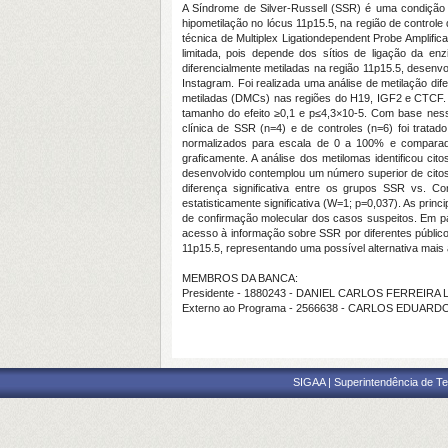
A Síndrome de Silver-Russell (SSR) é uma condição 
hipometilação no lócus 11p15.5, na região de controle
técnica de Multiplex Ligationdependent Probe Amplific
limitada, pois depende dos sítios de ligação da enz
diferencialmente metiladas na região 11p15.5, desenv
Instagram. Foi realizada uma análise de metilação difer
metiladas (DMCs) nas regiões do H19, IGF2 e CTCF. A 
tamanho do efeito ≥0,1 e p≤4,3×10-5. Com base ness
clínica de SSR (n=4) e de controles (n=6) foi trata
normalizados para escala de 0 a 100% e comparado
graficamente. A análise dos metilomas identificou ci
desenvolvido contemplou um número superior de cito
diferença significativa entre os grupos SSR vs. C
estatisticamente significativa (W=1; p=0,037). As pri
de confirmação molecular dos casos suspeitos. Em para
acesso à informação sobre SSR por diferentes públicos
11p15.5, representando uma possível alternativa mais
MEMBROS DA BANCA:
Presidente - 1880243 - DANIEL CARLOS FERREIRA
Externo ao Programa - 2566638 - CARLOS EDUARD
SIGAA | Superintendência de Te