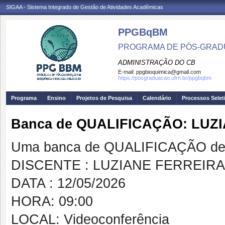
SIGAA - Sistema Integrado de Gestão de Atividades Acadêmicas
PPGBqBM
PROGRAMA DE PÓS-GRADU
ADMINISTRAÇÃO DO CB
E-mail:
ppgbioquimica@gmail.com
https://posgraduacao.ufrn.br/ppgbqbm
Programa
Ensino
Projetos de Pesquisa
Calendário
Processos Selet
Banca de QUALIFICAÇÃO: LUZ
Uma banca de QUALIFICAÇÃO de 
DISCENTE : LUZIANE FERREIR
DATA : 12/05/2026
HORA: 09:00
LOCAL: Videoconferência