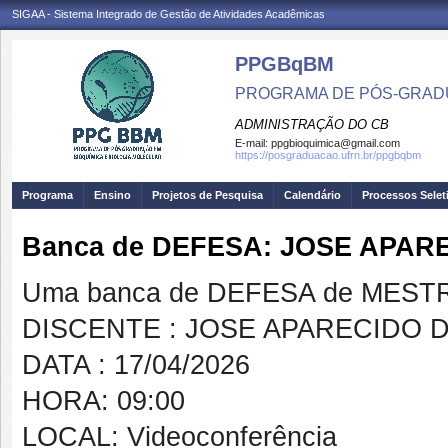
SIGAA - Sistema Integrado de Gestão de Atividades Acadêmicas
PPGBqBM
PROGRAMA DE PÓS-GRADU
ADMINISTRAÇÃO DO CB
E-mail:
ppgbioquimica@gmail.com
https://posgraduacao.ufrn.br/ppgbqbm
Programa
Ensino
Projetos de Pesquisa
Calendário
Processos Selet
Banca de DEFESA: JOSE APAR
Uma banca de DEFESA de MESTRAD
DISCENTE : JOSE APARECIDO 
DATA : 17/04/2026
HORA: 09:00
LOCAL: Videoconferência