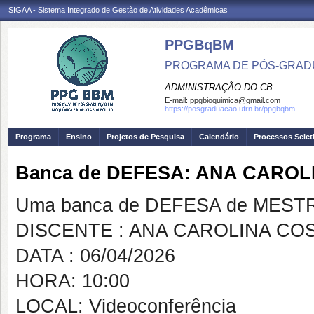
SIGAA - Sistema Integrado de Gestão de Atividades Acadêmicas
PPGBqBM
PROGRAMA DE PÓS-GRADU
ADMINISTRAÇÃO DO CB
E-mail:
ppgbioquimica@gmail.com
https://posgraduacao.ufrn.br/ppgbqbm
Programa
Ensino
Projetos de Pesquisa
Calendário
Processos Selet
Banca de DEFESA: ANA CARO
Uma banca de DEFESA de MESTRAD
DISCENTE : ANA CAROLINA CO
DATA : 06/04/2026
HORA: 10:00
LOCAL: Videoconferência