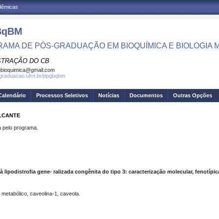
adêmicas
BqBM
AMA DE PÓS-GRADUAÇÃO EM BIOQUÍMICA E BIOLOGIA
STRAÇÃO DO CB
bioquimica@gmail.com
sgraduacao.ufrn.br/ppgbqbm
Calendário
Processos Seletivos
Notícias
Documentos
Outras Opções
ALCANTE
pelo programa.
lipodistrofia gene- ralizada congênita do tipo 3: caracterização molecular, fenotípic
o metabólico, caveolina-1, caveola.