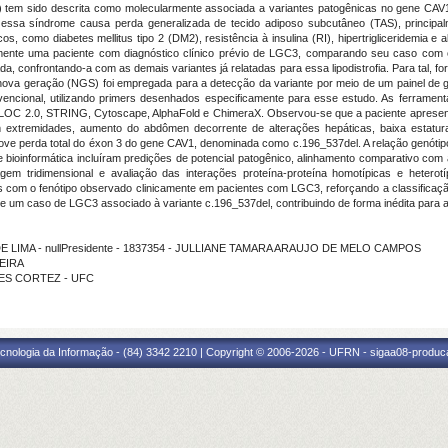
C3) tem sido descrita como molecularmente associada a variantes patogênicas no gene CAV
 essa síndrome causa perda generalizada de tecido adiposo subcutâneo (TAS), principal
s, como diabetes mellitus tipo 2 (DM2), resistência à insulina (RI), hipertrigliceridemia e 
camente uma paciente com diagnóstico clínico prévio de LGC3, comparando seu caso com 
icada, confrontando-a com as demais variantes já relatadas para essa lipodistrofia. Para tal, f
ova geração (NGS) foi empregada para a detecção da variante por meio de um painel de gen
ncional, utilizando primers desenhados especificamente para esse estudo. As ferramentas 
EPLOC 2.0, STRING, Cytoscape, AlphaFold e ChimeraX. Observou-se que a paciente apresenta
extremidades, aumento do abdômen decorrente de alterações hepáticas, baixa estatura e
ve perda total do éxon 3 do gene CAV1, denominada como c.196_537del. A relação genótipo
de bioinformática incluíram predições de potencial patogênico, alinhamento comparativo com
gem tridimensional e avaliação das interações proteína-proteína homotípicas e hetero
s com o fenótipo observado clinicamente em pacientes com LGC3, reforçando a classificaçã
 um caso de LGC3 associado à variante c.196_537del, contribuindo de forma inédita para a li
DE LIMA - nullPresidente - 1837354 - JULLIANE TAMARA ARAUJO DE MELO CAMPOS
EIRA
NDES CORTEZ - UFC
cnologia da Informação - (84) 3342 2210 | Copyright © 2006-2026 - UFRN - sigaa08-produca