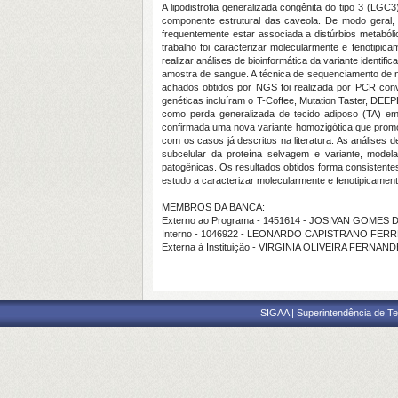
A lipodistrofia generalizada congênita do tipo 3 (LG
componente estrutural das caveola. De modo geral,
frequentemente estar associada a distúrbios metabólico
trabalho foi caracterizar molecularmente e fenotipi
realizar análises de bioinformática da variante identif
amostra de sangue. A técnica de sequenciamento de n
achados obtidos por NGS foi realizada por PCR conve
genéticas incluíram o T-Coffee, Mutation Taster, DE
como perda generalizada de tecido adiposo (TA) em 
confirmada uma nova variante homozigótica que promo
com os casos já descritos na literatura. As análises 
subcelular da proteína selvagem e variante, modela
patogênicas. Os resultados obtidos forma consistente
estudo a caracterizar molecularmente e fenotipicamente
MEMBROS DA BANCA:
Externo ao Programa - 1451614 - JOSIVAN GOMES 
Interno - 1046922 - LEONARDO CAPISTRANO FERR
Externa à Instituição - VIRGINIA OLIVEIRA FERNA
SIGAA | Superintendência de Te