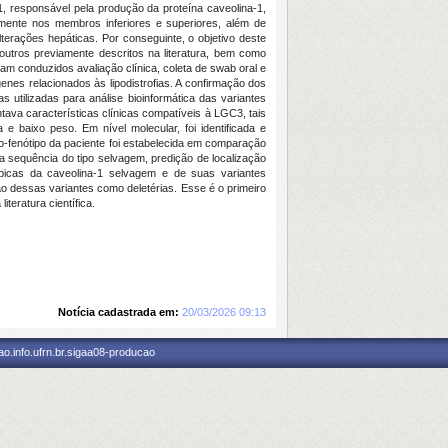
1, responsável pela produção da proteína caveolina-1,
mente nos membros inferiores e superiores, além de
alterações hepáticas. Por conseguinte, o objetivo deste
outros previamente descritos na literatura, bem como
oram conduzidos avaliação clínica, coleta de swab oral e
es relacionados às lipodistrofias. A confirmação dos
utilizadas para análise bioinformática das variantes
va características clínicas compatíveis à LGC3, tais
 baixo peso. Em nível molecular, foi identificada e
-fenótipo da paciente foi estabelecida em comparação
 a sequência do tipo selvagem, predição de localização
típicas da caveolina-1 selvagem e de suas variantes
o dessas variantes como deletérias. Esse é o primeiro
teratura científica.
Notícia cadastrada em:
20/03/2026 09:13
o.info.ufrn.br.sigaa08-producao