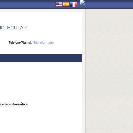
 MOLECULAR
Telefone/Ramal:
Não informado
a e bioinformática