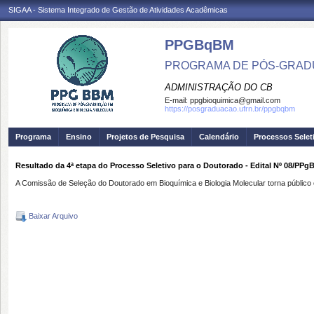
SIGAA - Sistema Integrado de Gestão de Atividades Acadêmicas
PPGBqBM
PROGRAMA DE PÓS-GRADU
ADMINISTRAÇÃO DO CB
E-mail:
ppgbioquimica@gmail.com
https://posgraduacao.ufrn.br/ppgbqbm
Programa
Ensino
Projetos de Pesquisa
Calendário
Processos Selet
Resultado da 4ª etapa do Processo Seletivo para o Doutorado - Edital Nº 08/PP
A Comissão de Seleção do Doutorado em Bioquímica e Biologia Molecular torna público 
Baixar Arquivo