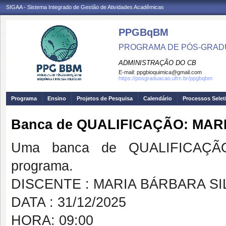
SIGAA - Sistema Integrado de Gestão de Atividades Acadêmicas
PPGBqBM
PROGRAMA DE PÓS-GRADU
ADMINISTRAÇÃO DO CB
E-mail:
ppgbioquimica@gmail.com
https://posgraduacao.ufrn.br/ppgbqbm
Programa
Ensino
Projetos de Pesquisa
Calendário
Processos Selet
Banca de QUALIFICAÇÃO: MAR
Uma banca de QUALIFICAÇÃO
programa.
DISCENTE : MARIA BÁRBARA SI
DATA : 31/12/2025
HORA: 09:00