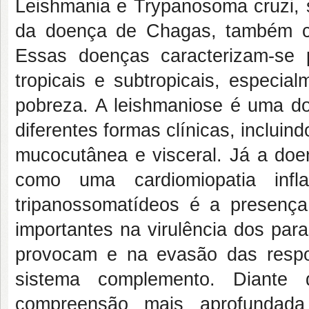
Leishmania e Trypanosoma cruzi, s
da doença de Chagas, também c
Essas doenças caracterizam-se 
tropicais e subtropicais, especi
pobreza. A leishmaniose é uma do
diferentes formas clínicas, incluin
mucocutânea e visceral. Já a doe
como uma cardiomiopatia infla
tripanossomatídeos é a presenç
importantes na virulência dos par
provocam e na evasão das respo
sistema complemento. Diante 
compreensão mais aprofundad