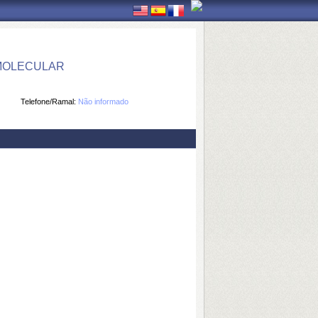
 MOLECULAR
Telefone/Ramal:
Não informado