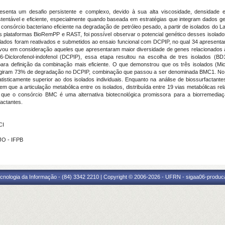
esenta um desafio persistente e complexo, devido à sua alta viscosidade, densidade e 
stentável e eficiente, especialmente quando baseada em estratégias que integram dados ge
m consórcio bacteriano eficiente na degradação de petróleo pesado, a partir de isolados do 
as plataformas BioRemPP e RAST, foi possível observar o potencial genético desses isola
isolados foram reativados e submetidos ao ensaio funcional com DCPIP, no qual 34 apresen
evou em consideração aqueles que apresentaram maior diversidade de genes relacionados
-Diclorofenol-indofenol (DCPIP), essa etapa resultou na escolha de tres isolados (B
ra definição da combinação mais eficiente. O que demonstrou que os três isolados (Mi
ingiram 73% de degradação no DCPIP, combinação que passou a ser denominada BMC1. No 
sticamente superior ao dos isolados individuais. Enquanto na análise de biossurfactante
 que a articulação metabólica entre os isolados, distribuída entre 19 vias metabólicas re
que o consórcio BMC é uma alternativa biotecnológica promissora para a biorremedia
factantes.
CI
JO - IFPB
cnologia da Informação - (84) 3342 2210 | Copyright © 2006-2026 - UFRN - sigaa06-produca