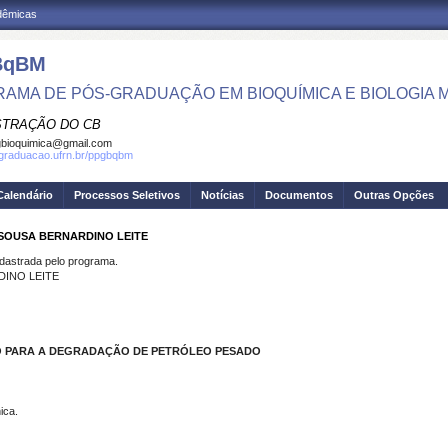
adêmicas
BqBM
AMA DE PÓS-GRADUAÇÃO EM BIOQUÍMICA E BIOLOGIA
STRAÇÃO DO CB
bioquimica@gmail.com
sgraduacao.ufrn.br/ppgbqbm
Calendário
Processos Seletivos
Notícias
Documentos
Outras Opções
 SOUSA BERNARDINO LEITE
strada pelo programa.
DINO LEITE
 PARA A DEGRADAÇÃO DE PETRÓLEO PESADO
ica.