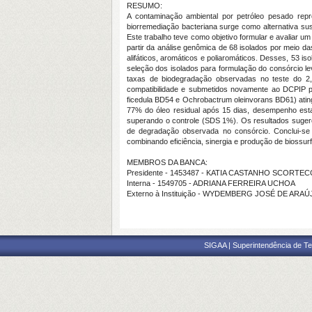
RESUMO:
A contaminação ambiental por petróleo pesado repr
biorremediação bacteriana surge como alternativa su
Este trabalho teve como objetivo formular e avaliar u
partir da análise genômica de 68 isolados por meio d
alifáticos, aromáticos e poliaromáticos. Desses, 53 
seleção dos isolados para formulação do consórcio l
taxas de biodegradação observadas no teste do 2,6
compatibilidade e submetidos novamente ao DCPIP pa
ficedula BD54 e Ochrobactrum oleinvorans BD61) at
77% do óleo residual após 15 dias, desempenho estati
superando o controle (SDS 1%). Os resultados sugerem
de degradação observada no consórcio. Conclui-se 
combinando eficiência, sinergia e produção de biossur
MEMBROS DA BANCA:
Presidente - 1453487 - KATIA CASTANHO SCORTEC
Interna - 1549705 - ADRIANA FERREIRA UCHOA
Externo à Instituição - WYDEMBERG JOSÉ DE ARAÚ
SIGAA | Superintendência de Te