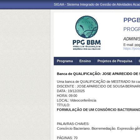
SIGAA - Sistema Integrado de Gestão de Atividades Ac
PPG
PROGR
ADMINI
E-mail:
ppg
https://po
Programa
Ensino
Projetos de Pesquisa
Banca de QUALIFICAÇÃO: JOSE APARECIDO DE
Uma banca de QUALIFICAÇÃO de MESTRADO foi cada
DISCENTE : JOSE APARECIDO DE SOUSA BERNAR
DATA : 19/12/2025
HORA: 09:00
LOCAL: Videoconferência
TÍTULO:
FORMULAÇÃO DE UM CONSÓRCIO BACTERIANO
PALAVRAS-CHAVES:
Consórcio Bacteriano. Biorremediação. Expressão gên
PÁGINAS: 70