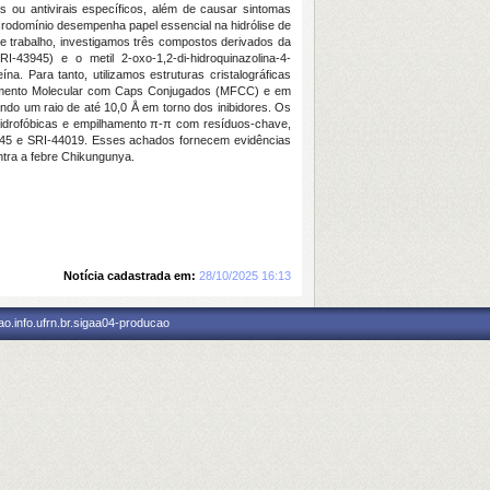
ou antivirais específicos, além de causar sintomas
macrodomínio desempenha papel essencial na hidrólise de
 trabalho, investigamos três compostos derivados da
RI-43945) e o metil 2-oxo-1,2-di-hidroquinazolina-4-
a. Para tanto, utilizamos estruturas cristalográficas
namento Molecular com Caps Conjugados (MFCC) e em
do um raio de até 10,0 Å em torno dos inibidores. Os
s hidrofóbicas e empilhamento π-π com resíduos-chave,
945 e SRI-44019. Esses achados fornecem evidências
ntra a febre Chikungunya.
Notícia cadastrada em:
28/10/2025 16:13
o.info.ufrn.br.sigaa04-producao