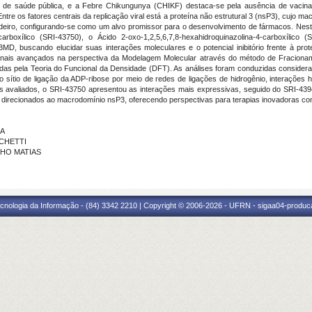
de saúde pública, e a Febre Chikungunya (CHIKF) destaca-se pela ausência de vacinas 
 Entre os fatores centrais da replicação viral está a proteína não estrutural 3 (nsP3), cujo 
eiro, configurando-se como um alvo promissor para o desenvolvimento de fármacos. Neste
carboxílico (SRI-43750), o Ácido 2-oxo-1,2,5,6,7,8-hexahidroquinazolina-4-carboxílico (S
buscando elucidar suas interações moleculares e o potencial inibitório frente à proteín
onais avançados na perspectiva da Modelagem Molecular através do método de Fracio
das pela Teoria do Funcional da Densidade (DFT). As análises foram conduzidas consideran
no sítio de ligação da ADP-ribose por meio de redes de ligações de hidrogênio, interaçõe
avaliados, o SRI-43750 apresentou as interações mais expressivas, seguido do SRI-43
is direcionados ao macrodomínio nsP3, oferecendo perspectivas para terapias inovadoras co
RA
ACHETTI
ALHO MATIAS
cnologia da Informação - (84) 3342 2210 | Copyright © 2006-2026 - UFRN - sigaa04-produca