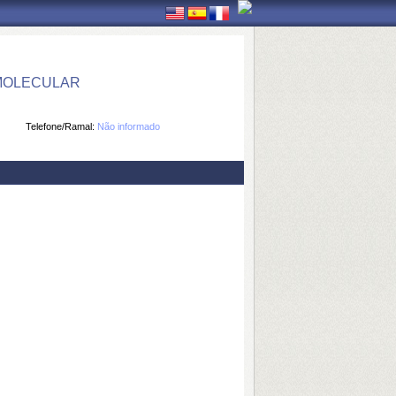
 MOLECULAR
Telefone/Ramal:
Não informado