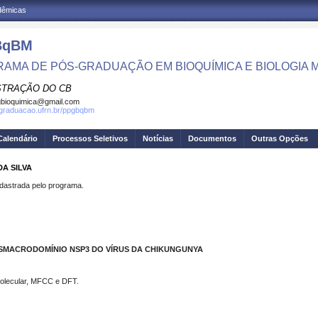
adêmicas
BqBM
AMA DE PÓS-GRADUAÇÃO EM BIOQUÍMICA E BIOLOGIA
STRAÇÃO DO CB
bioquimica@gmail.com
sgraduacao.ufrn.br/ppgbqbm
Calendário
Processos Seletivos
Notícias
Documentos
Outras Opções
DA SILVA
strada pelo programa.
 SMACRODOMÍNIO NSP3 DO VÍRUS DA CHIKUNGUNYA
olecular, MFCC e DFT.