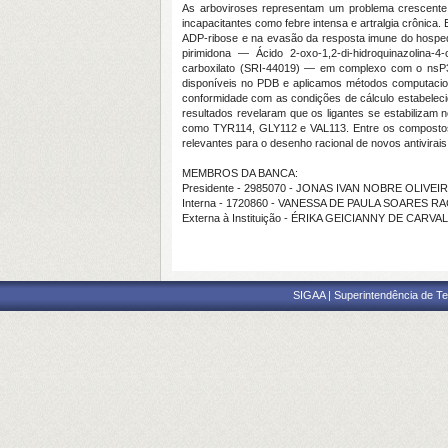
As arboviroses representam um problema crescente 
incapacitantes como febre intensa e artralgia crônica.
ADP-ribose e na evasão da resposta imune do hosped
pirimidona — Ácido 2-oxo-1,2-di-hidroquinazolina-4-
carboxilato (SRI-44019) — em complexo com o nsP3MD, 
disponíveis no PDB e aplicamos métodos computaci
conformidade com as condições de cálculo estabeleci
resultados revelaram que os ligantes se estabilizam 
como TYR114, GLY112 e VAL113. Entre os compostos 
relevantes para o desenho racional de novos antivira
MEMBROS DA BANCA:
Presidente - 2985070 - JONAS IVAN NOBRE OLIVEI
Interna - 1720860 - VANESSA DE PAULA SOARES R
Externa à Instituição - ÉRIKA GEICIANNY DE CARV
SIGAA | Superintendência de Te