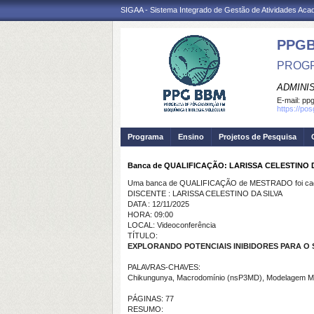
SIGAA - Sistema Integrado de Gestão de Atividades Ac
PPG
PROGR
ADMINI
E-mail:
ppg
https://po
Programa
Ensino
Projetos de Pesquisa
Banca de QUALIFICAÇÃO: LARISSA CELESTINO 
Uma banca de QUALIFICAÇÃO de MESTRADO foi cada
DISCENTE : LARISSA CELESTINO DA SILVA
DATA : 12/11/2025
HORA: 09:00
LOCAL: Videoconferência
TÍTULO:
EXPLORANDO POTENCIAIS INIBIDORES PARA O
PALAVRAS-CHAVES:
Chikungunya, Macrodomínio (nsP3MD), Modelagem M
PÁGINAS: 77
RESUMO: