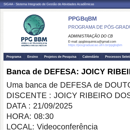
SIGAA - Sistema Integrado de Gestão de Atividades Acadêmicas
PPGBqBM
PROGRAMA DE PÓS-GRADU
ADMINISTRAÇÃO DO CB
E-mail:
ppgbioquimica@gmail.com
https://posgraduacao.ufrn.br/ppgbqbm
Programa
Ensino
Projetos de Pesquisa
Calendário
Processos Selet
Banca de DEFESA: JOICY RIB
Uma banca de DEFESA de DOUTOR
DISCENTE : JOICY RIBEIRO DO
DATA : 21/09/2025
HORA: 08:30
LOCAL: Videoconferência