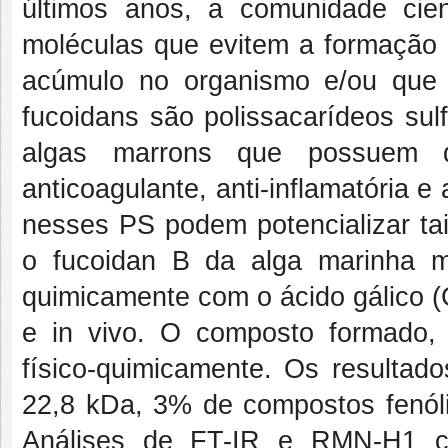
últimos anos, a comunidade cien
moléculas que evitem a formação 
acúmulo no organismo e/ou que
fucoidans são polissacarídeos su
algas marrons que possuem di
anticoagulante, anti-inflamatória 
nesses PS podem potencializar tai
o fucoidan B da alga marinha m
quimicamente com o ácido gálico (GA
e in vivo. O composto formado,
físico-quimicamente. Os resultad
22,8 kDa, 3% de compostos fenóli
Análises de FT-IR e RMN-H1 c