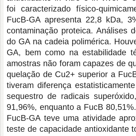
foi caracterizado físico-quimica
FucB-GA apresenta 22,8 kDa, 3%
contaminação proteica. Análises
do GA na cadeia polimérica. Houv
GA, bem como na estabilidade tér
amostras não foram capazes de qu
quelação de Cu2+ superior a FucB
tiveram diferença estatisticament
sequestro de radicais superóxi
91,96%, enquanto a FucB 80,51%. 
FucB-GA teve uma atividade apro
teste de capacidade antioxidante t