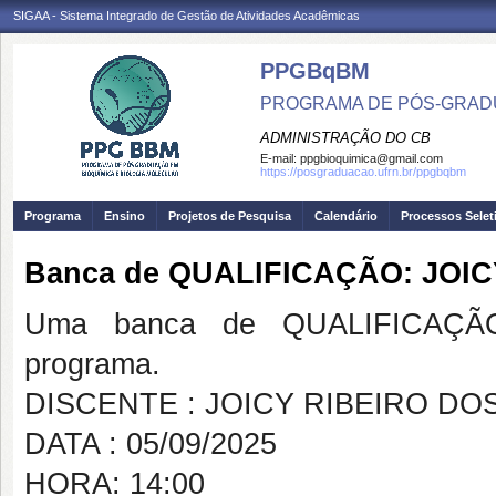
SIGAA - Sistema Integrado de Gestão de Atividades Acadêmicas
PPGBqBM
PROGRAMA DE PÓS-GRADU
ADMINISTRAÇÃO DO CB
E-mail:
ppgbioquimica@gmail.com
https://posgraduacao.ufrn.br/ppgbqbm
Programa
Ensino
Projetos de Pesquisa
Calendário
Processos Selet
Banca de QUALIFICAÇÃO: JOI
Uma banca de QUALIFICAÇÃO
programa.
DISCENTE : JOICY RIBEIRO DO
DATA : 05/09/2025
HORA: 14:00