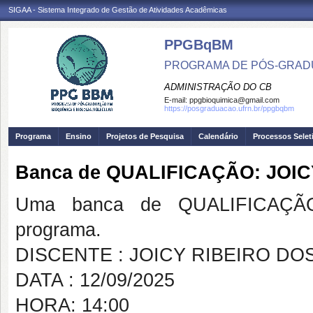
SIGAA - Sistema Integrado de Gestão de Atividades Acadêmicas
PPGBqBM
PROGRAMA DE PÓS-GRADU
ADMINISTRAÇÃO DO CB
E-mail:
ppgbioquimica@gmail.com
https://posgraduacao.ufrn.br/ppgbqbm
Programa
Ensino
Projetos de Pesquisa
Calendário
Processos Selet
Banca de QUALIFICAÇÃO: JOI
Uma banca de QUALIFICAÇÃO
programa.
DISCENTE : JOICY RIBEIRO DO
DATA : 12/09/2025
HORA: 14:00