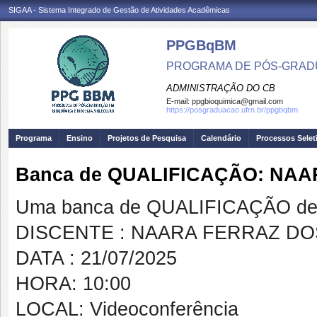
SIGAA - Sistema Integrado de Gestão de Atividades Acadêmicas
PPGBqBM
PROGRAMA DE PÓS-GRADU
ADMINISTRAÇÃO DO CB
E-mail:
ppgbioquimica@gmail.com
https://posgraduacao.ufrn.br/ppgbqbm
Programa
Ensino
Projetos de Pesquisa
Calendário
Processos Selet
Banca de QUALIFICAÇÃO: NA
Uma banca de QUALIFICAÇÃO de 
DISCENTE : NAARA FERRAZ D
DATA : 21/07/2025
HORA: 10:00
LOCAL: Videoconferência