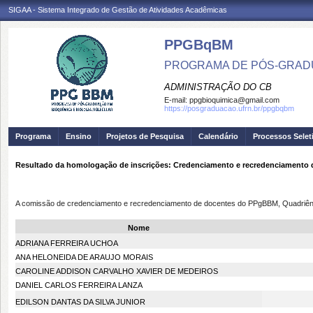
SIGAA - Sistema Integrado de Gestão de Atividades Acadêmicas
PPGBqBM
PROGRAMA DE PÓS-GRADU
ADMINISTRAÇÃO DO CB
E-mail:
ppgbioquimica@gmail.com
https://posgraduacao.ufrn.br/ppgbqbm
Programa
Ensino
Projetos de Pesquisa
Calendário
Processos Selet
Resultado da homologação de inscrições: Credenciamento e recredenciamento d
A comissão de credenciamento e recredenciamento de docentes do PPgBBM, Quadriênio 
Nome
ADRIANA FERREIRA UCHOA
ANA HELONEIDA DE ARAUJO MORAIS
CAROLINE ADDISON CARVALHO XAVIER DE MEDEIROS
DANIEL CARLOS FERREIRA LANZA
EDILSON DANTAS DA SILVA JUNIOR