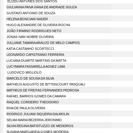
ELIZEU ANTUNES DOS SANTOS
GIULIANNA PAIVA VIANA DE ANDRADE SOUZA
GUSTAVO ANTONIO DE SOUZA
HELENA BONCIANI NADER
HUGO ALEXANDRE DE OLIVEIRA ROCHA
JOÃO FIRMINO RODRIGUES NETO
JONAS IVAN NOBRE OLIVEIRA
JULLIANE TAMARA ARAUJO DE MELO CAMPOS
KATIA CASTANHO SCORTECCI
LEONARDO CAPISTRANO FERREIRA
LUCIANA DUARTE MARTINS DA MATTA
LUCYMARA FASSARELLA AGNEZ LIMA
LUDOVICO MIGLIOLO
MARCELO DE SOUSA DA SILVA
MATHEUS AUGUSTO DE BITTENCOURT PASQUALI
MATHEUS DE FREITAS FERNANDES PEDROSA
RAFAEL BARROS GOMES DA CAMARA
RAQUEL CORDEIRO THEODORO
RIVA DE PAULA OLIVEIRA
RODRIGO JULIANI SIQUEIRA DALMOLIN
SELMA MARIA BEZERRA JERONIMO
SILVIA REGINA BATISTUZZO DE MEDEIROS
SUSANA MARGARIDA GOMES MOREIRA