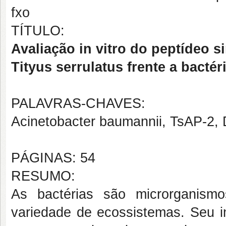
fxo
TÍTULO:
Avaliação in vitro do peptídeo s
Tityus serrulatus frente a bacté
PALAVRAS-CHAVES:
Acinetobacter baumannii, TsAP-2,
PÁGINAS: 54
RESUMO:
As bactérias são microrganism
variedade de ecossistemas. Seu im