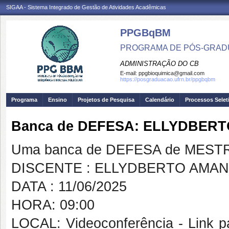
SIGAA - Sistema Integrado de Gestão de Atividades Acadêmicas
PPGBqBM
PROGRAMA DE PÓS-GRADU
ADMINISTRAÇÃO DO CB
E-mail:
ppgbioquimica@gmail.com
https://posgraduacao.ufrn.br/ppgbqbm
Programa
Ensino
Projetos de Pesquisa
Calendário
Processos Selet
Banca de DEFESA: ELLYDBER
Uma banca de DEFESA de MESTRAD
DISCENTE : ELLYDBERTO AMA
DATA : 11/06/2025
HORA: 09:00
LOCAL: Videoconferência - Link pa