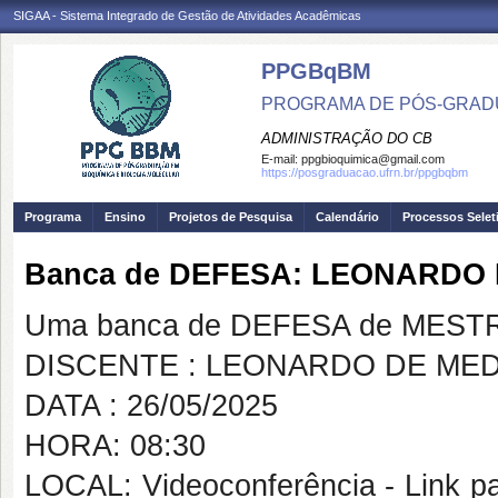
SIGAA - Sistema Integrado de Gestão de Atividades Acadêmicas
PPGBqBM
PROGRAMA DE PÓS-GRADU
ADMINISTRAÇÃO DO CB
E-mail:
ppgbioquimica@gmail.com
https://posgraduacao.ufrn.br/ppgbqbm
Programa
Ensino
Projetos de Pesquisa
Calendário
Processos Selet
Banca de DEFESA: LEONARDO
Uma banca de DEFESA de MESTRAD
DISCENTE : LEONARDO DE ME
DATA : 26/05/2025
HORA: 08:30
LOCAL: Videoconferência - Link pa