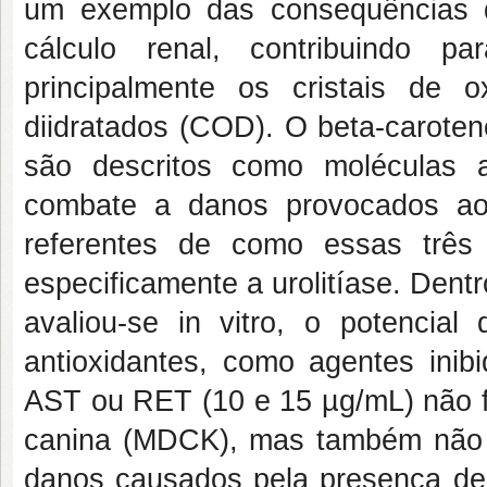
um exemplo das consequências d
cálculo renal, contribuindo p
principalmente os cristais de 
diidratados (COD). O beta-caroten
são descritos como moléculas a
combate a danos provocados ao
referentes de como essas três
especificamente a urolitíase. Dentr
avaliou-se in vitro, o potenc
antioxidantes, como agentes inib
AST ou RET (10 e 15 µg/mL) não fo
canina (MDCK), mas também não f
danos causados pela presença de