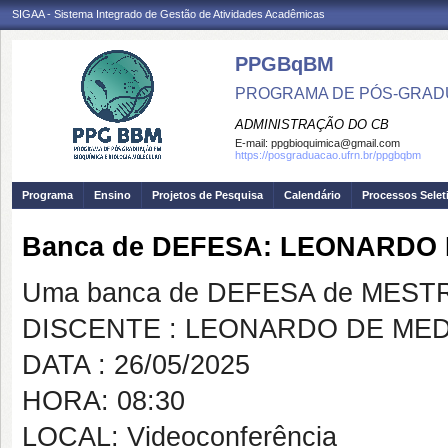
SIGAA - Sistema Integrado de Gestão de Atividades Acadêmicas
PPGBqBM
PROGRAMA DE PÓS-GRADU
ADMINISTRAÇÃO DO CB
E-mail:
ppgbioquimica@gmail.com
https://posgraduacao.ufrn.br/ppgbqbm
Programa
Ensino
Projetos de Pesquisa
Calendário
Processos Selet
Banca de DEFESA: LEONARDO
Uma banca de DEFESA de MESTRAD
DISCENTE : LEONARDO DE ME
DATA : 26/05/2025
HORA: 08:30
LOCAL: Videoconferência