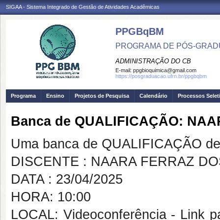
SIGAA - Sistema Integrado de Gestão de Atividades Acadêmicas
PPGBqBM
PROGRAMA DE PÓS-GRADU
ADMINISTRAÇÃO DO CB
E-mail:
ppgbioquimica@gmail.com
https://posgraduacao.ufrn.br/ppgbqbm
Programa
Ensino
Projetos de Pesquisa
Calendário
Processos Selet
Banca de QUALIFICAÇÃO: NA
Uma banca de QUALIFICAÇÃO de 
DISCENTE : NAARA FERRAZ D
DATA : 23/04/2025
HORA: 10:00
LOCAL: Videoconferência - Link pa