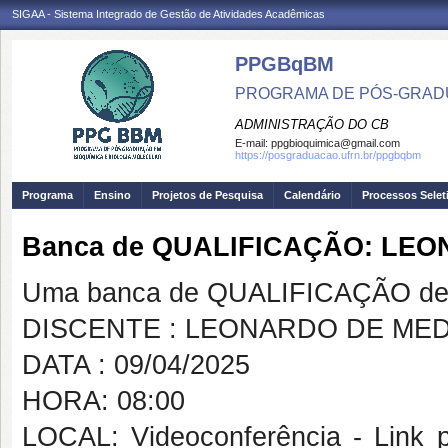
SIGAA - Sistema Integrado de Gestão de Atividades Acadêmicas
PPGBqBM
PROGRAMA DE PÓS-GRADU
ADMINISTRAÇÃO DO CB
E-mail:
ppgbioquimica@gmail.com
https://posgraduacao.ufrn.br/ppgbqbm
Programa
Ensino
Projetos de Pesquisa
Calendário
Processos Selet
Banca de QUALIFICAÇÃO: LE
Uma banca de QUALIFICAÇÃO de 
DISCENTE : LEONARDO DE ME
DATA : 09/04/2025
HORA: 08:00
LOCAL: Videoconferência - Link pa