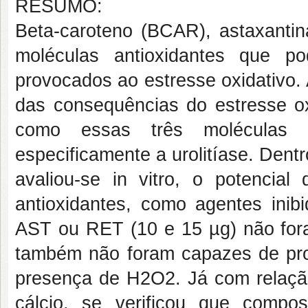
RESUMO:
Beta-caroteno (BCAR), astaxantin
moléculas antioxidantes que p
provocados ao estresse oxidativo. 
das consequências do estresse ox
como essas três moléculas 
especificamente a urolitíase. Dentr
avaliou-se in vitro, o potenc
antioxidantes, como agentes inib
AST ou RET (10 e 15 µg) não for
também não foram capazes de pro
presença de H2O2. Já com relação 
cálcio, se verificou que compo