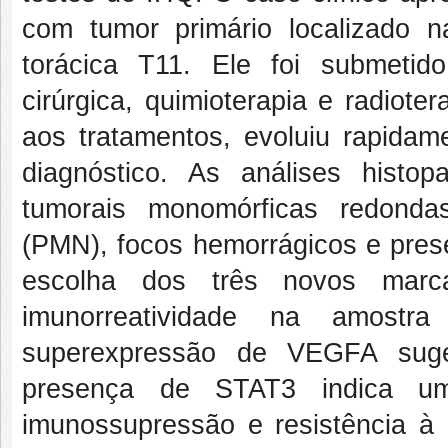
com tumor primário localizado 
torácica T11. Ele foi submetid
cirúrgica, quimioterapia e radiote
aos tratamentos, evoluiu rapida
diagnóstico. As análises histop
tumorais monomórficas redondas,
(PMN), focos hemorrágicos e pres
escolha dos três novos marc
imunorreatividade na amost
superexpressão de VEGFA suger
presença de STAT3 indica um
imunossupressão e resistência à