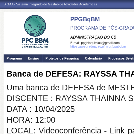
SIGAA - Sistema Integrado de Gestão de Atividades Acadêmicas
PPGBqBM
PROGRAMA DE PÓS-GRADU
ADMINISTRAÇÃO DO CB
E-mail:
ppgbioquimica@gmail.com
https://posgraduacao.ufrn.br/ppgbqbm
Programa
Ensino
Projetos de Pesquisa
Calendário
Processos Selet
Banca de DEFESA: RAYSSA TH
Uma banca de DEFESA de MESTRAD
DISCENTE : RAYSSA THAINNA S
DATA : 10/04/2025
HORA: 12:00
LOCAL: Videoconferência - Link pa