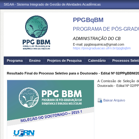
SIGAA - Sistema Integrado de Gestão de Atividades Acadêmicas
PPGBqBM
PROGRAMA DE PÓS-GRADU
ADMINISTRAÇÃO DO CB
E-mail:
ppgbioquimica@gmail.com
https://posgraduacao.ufrn.br/ppgbqbm
Programa
Ensino
Projetos de Pesquisa
Calendário
Processos Selet
Resultado Final do Processo Seletivo para o Doutorado - Edital Nº 02/PPgBBM/2
A Comissão de Seleção do 
Doutorado - Edital Nº 02/
Baixar Arquivo