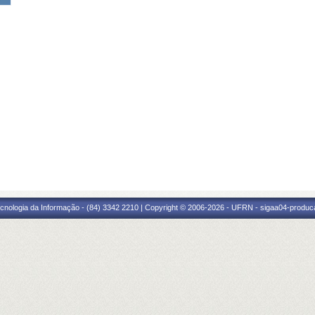
cnologia da Informação - (84) 3342 2210 | Copyright © 2006-2026 - UFRN - sigaa04-produca