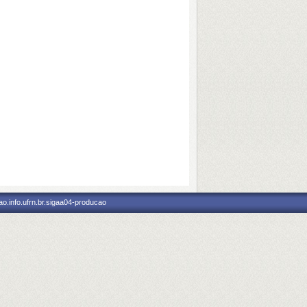
o.info.ufrn.br.sigaa04-producao