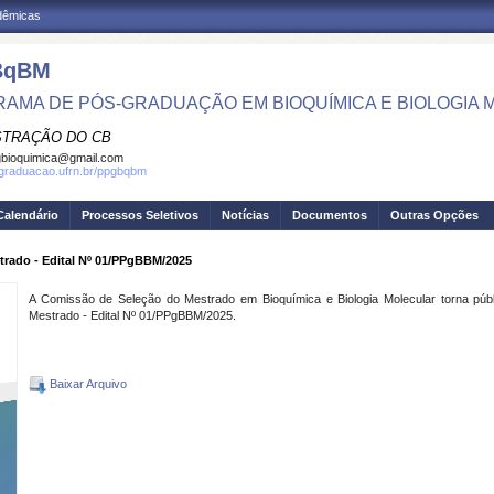
adêmicas
BqBM
AMA DE PÓS-GRADUAÇÃO EM BIOQUÍMICA E BIOLOGIA
STRAÇÃO DO CB
bioquimica@gmail.com
sgraduacao.ufrn.br/ppgbqbm
Calendário
Processos Seletivos
Notícias
Documentos
Outras Opções
strado - Edital Nº 01/PPgBBM/2025
A Comissão de Seleção do Mestrado em Bioquímica e Biologia Molecular torna públ
Mestrado - Edital Nº 01/PPgBBM/2025.
Baixar Arquivo