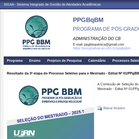
SIGAA - Sistema Integrado de Gestão de Atividades Acadêmicas
PPGBqBM
PROGRAMA DE PÓS-GRADU
ADMINISTRAÇÃO DO CB
E-mail:
ppgbioquimica@gmail.com
https://posgraduacao.ufrn.br/ppgbqbm
Programa
Ensino
Projetos de Pesquisa
Calendário
Processos Selet
Resultado da 3ª etapa do Processo Seletivo para o Mestrado - Edital Nº 01/PPgB
A Comissão de Seleção do M
Mestrado - Edital Nº 01/P
Baixar Arquivo