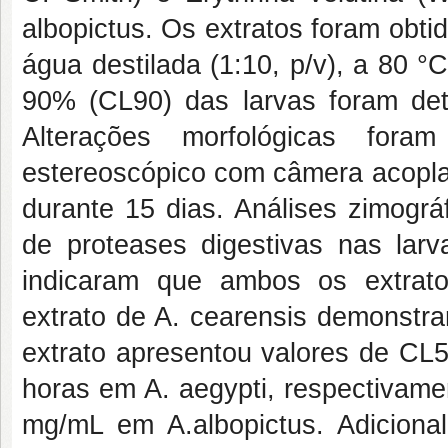
albopictus. Os extratos foram obt
água destilada (1:10, p/v), a 80 
90% (CL90) das larvas foram det
Alterações morfológicas fora
estereoscópico com câmera acoplad
durante 15 dias. Análises zimográf
de proteases digestivas nas larv
indicaram que ambos os extrato
extrato de A. cearensis demonstra
extrato apresentou valores de CL
horas em A. aegypti, respectivame
mg/mL em A.albopictus. Adicional