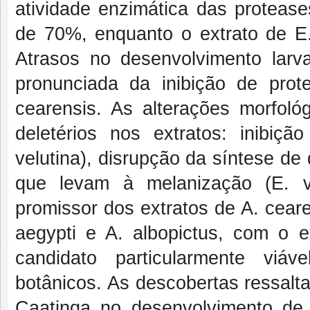
atividade enzimática das proteas
de 70%, enquanto o extrato de E. 
Atrasos no desenvolvimento larv
pronunciada da inibição de prot
cearensis. As alterações morfoló
deletérios nos extratos: inibiçã
velutina), disrupção da síntese de 
que levam à melanização (E. ve
promissor dos extratos de A. cearen
aegypti e A. albopictus, com o 
candidato particularmente viá
botânicos. As descobertas ressalt
Caatinga no desenvolvimento de b