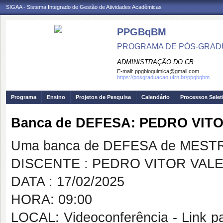
SIGAA - Sistema Integrado de Gestão de Atividades Acadêmicas
PPGBqBM
PROGRAMA DE PÓS-GRADU
ADMINISTRAÇÃO DO CB
E-mail:
ppgbioquimica@gmail.com
https://posgraduacao.ufrn.br/ppgbqbm
Programa
Ensino
Projetos de Pesquisa
Calendário
Processos Selet
Banca de DEFESA: PEDRO VIT
Uma banca de DEFESA de MESTRAD
DISCENTE : PEDRO VITOR VAL
DATA : 17/02/2025
HORA: 09:00
LOCAL: Videoconferência - Link pa