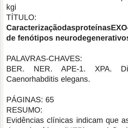
kgi
TÍTULO:
CaracterizaçãodasproteínasE
de fenótipos neurodegenerativo
PALAVRAS-CHAVES:
BER. NER. APE-1. XPA. Disfu
Caenorhabditis elegans.
PÁGINAS: 65
RESUMO:
Evidências clínicas indicam que a