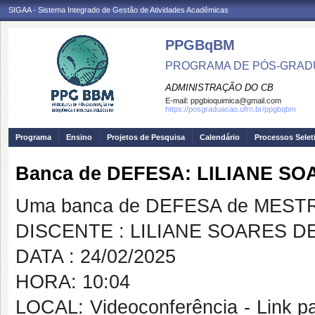
SIGAA - Sistema Integrado de Gestão de Atividades Acadêmicas
PPGBqBM
PROGRAMA DE PÓS-GRADU
ADMINISTRAÇÃO DO CB
E-mail:
ppgbioquimica@gmail.com
https://posgraduacao.ufrn.br/ppgbqbm
Programa
Ensino
Projetos de Pesquisa
Calendário
Processos Selet
Banca de DEFESA: LILIANE S
Uma banca de DEFESA de MESTRAD
DISCENTE : LILIANE SOARES 
DATA : 24/02/2025
HORA: 10:04
LOCAL: Videoconferência - Link pa