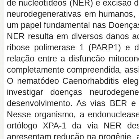
de nucleotídeos (NER) e excisão d
neurodegenerativas em humanos,
um papel fundamental nas Doenças 
NER resulta em diversos danos a
ribose polimerase 1 (PARP1) e d
relação entre a disfunção mitocon
completamente compreendida, assi
O nematódeo Caenorhabditis eleg
investigar doenças neurodegen
desenvolvimento. As vias BER 
Nesse organismo, a endonucleas
ortólogo XPA-1 da via NER de
apresentam redução na progênie, 