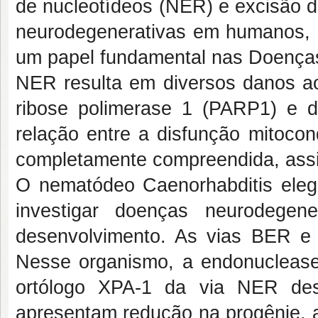
de nucleotídeos (NER) e excisão d
neurodegenerativas em humanos,
um papel fundamental nas Doenças 
NER resulta em diversos danos a
ribose polimerase 1 (PARP1) e d
relação entre a disfunção mitocon
completamente compreendida, assi
O nematódeo Caenorhabditis eleg
investigar doenças neurodegen
desenvolvimento. As vias BER 
Nesse organismo, a endonucleas
ortólogo XPA-1 da via NER de
apresentam redução na progênie, 