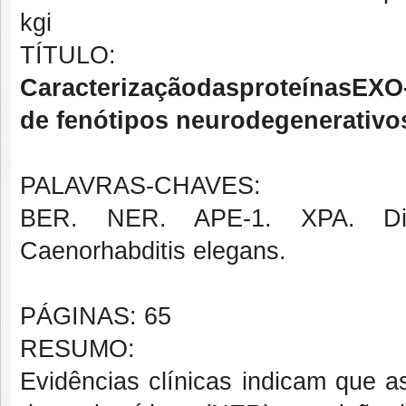
kgi
TÍTULO:
CaracterizaçãodasproteínasE
de fenótipos neurodegenerativo
PALAVRAS-CHAVES:
BER. NER. APE-1. XPA. Disfu
Caenorhabditis elegans.
PÁGINAS: 65
RESUMO:
Evidências clínicas indicam que a