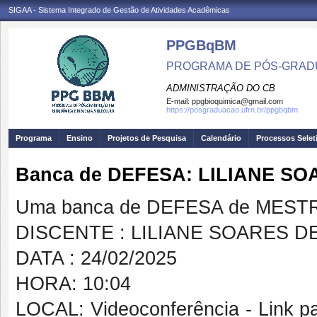
SIGAA - Sistema Integrado de Gestão de Atividades Acadêmicas
PPGBqBM
PROGRAMA DE PÓS-GRADU
ADMINISTRAÇÃO DO CB
E-mail:
ppgbioquimica@gmail.com
https://posgraduacao.ufrn.br/ppgbqbm
Programa
Ensino
Projetos de Pesquisa
Calendário
Processos Selet
Banca de DEFESA: LILIANE S
Uma banca de DEFESA de MESTRAD
DISCENTE : LILIANE SOARES 
DATA : 24/02/2025
HORA: 10:04
LOCAL: Videoconferência - Link pa