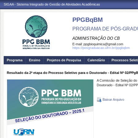
SIGAA - Sistema Integrado de Gestão de Atividades Acadêmicas
PPGBqBM
PROGRAMA DE PÓS-GRADU
ADMINISTRAÇÃO DO CB
E-mail:
ppgbioquimica@gmail.com
https://posgraduacao.ufrn.br/ppgbqbm
Programa
Ensino
Projetos de Pesquisa
Calendário
Processos Selet
Resultado da 2ª etapa do Processo Seletivo para o Doutorado - Edital Nº 02/PP
A Comissão de Seleção do D
Doutorado - Edital Nº 02/
Baixar Arquivo