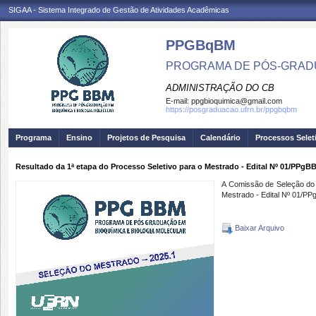
SIGAA - Sistema Integrado de Gestão de Atividades Acadêmicas
PPGBqBM
PROGRAMA DE PÓS-GRADU
ADMINISTRAÇÃO DO CB
E-mail:
ppgbioquimica@gmail.com
https://posgraduacao.ufrn.br/ppgbqbm
Programa
Ensino
Projetos de Pesquisa
Calendário
Processos Selet
Resultado da 1ª etapa do Processo Seletivo para o Mestrado - Edital Nº 01/PPgB
A Comissão de Seleção do M
Mestrado - Edital Nº 01/P
Baixar Arquivo