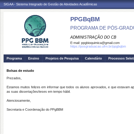
SIGAA - Sistema Integrado de Gestão de Atividades Acadêmicas
PPGBqBM
PROGRAMA DE PÓS-GRADU
ADMINISTRAÇÃO DO CB
E-mail:
ppgbioquimica@gmail.com
https://posgraduacao.ufrn.br/ppgbqbm
Programa
Ensino
Projetos de Pesquisa
Calendário
Processos Selet
Bolsas de estudo
Prezados,
Estamos muitos felizes em informar que todos os alunos aprovados, e que estavam 
as suas dissertações/teses em tempo hábil.
Atenciosamente,
Secretaria e Coordenação do PPgBBM