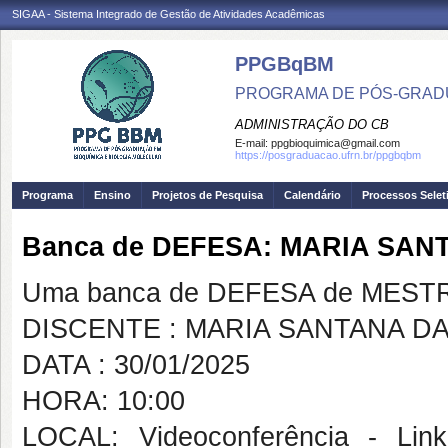
SIGAA - Sistema Integrado de Gestão de Atividades Acadêmicas
PPGBqBM
PROGRAMA DE PÓS-GRADU
ADMINISTRAÇÃO DO CB
E-mail:
ppgbioquimica@gmail.com
https://posgraduacao.ufrn.br/ppgbqbm
Programa
Ensino
Projetos de Pesquisa
Calendário
Processos Selet
Banca de DEFESA: MARIA SAN
Uma banca de DEFESA de MESTRAD
DISCENTE : MARIA SANTANA DA
DATA : 30/01/2025
HORA: 10:00
LOCAL: Videoconferência - Link 