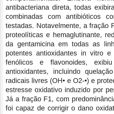
antibacteriana direta, todas exibi
combinadas com antibióticos con
testadas. Notavelmente, a fração 
proteolíticas e hemaglutinante, r
da gentamicina em todas as lin
potentes antioxidantes in vitro 
fenólicos e flavonoides, exib
antioxidantes, incluindo quela
radicais livres (OH• e O2-•) e prot
estresse oxidativo induzido por p
Já a fração F1, com predominânci
foi capaz de corrigir o dano oxida