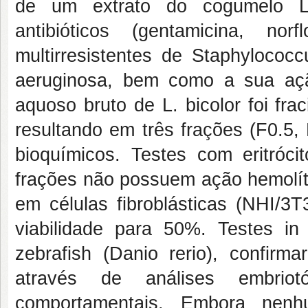
de um extrato do cogumelo L
antibióticos (gentamicina, nor
multirresistentes de Staphylococ
aeruginosa, bem como a sua ação
aquoso bruto de L. bicolor foi fr
resultando em três frações (F0.5,
bioquímicos. Testes com eritróc
frações não possuem ação hemolít
em células fibroblásticas (NHI/3T
viabilidade para 50%. Testes in
zebrafish (Danio rerio), confirm
através de análises embriot
comportamentais. Embora nenh