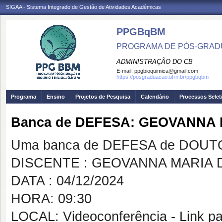
SIGAA - Sistema Integrado de Gestão de Atividades Acadêmicas
PPGBqBM
PROGRAMA DE PÓS-GRADU
ADMINISTRAÇÃO DO CB
E-mail:
ppgbioquimica@gmail.com
https://posgraduacao.ufrn.br/ppgbqbm
Programa
Ensino
Projetos de Pesquisa
Calendário
Processos Selet
Banca de DEFESA: GEOVANNA
Uma banca de DEFESA de DOUTOR
DISCENTE : GEOVANNA MARIA
DATA : 04/12/2024
HORA: 09:30
LOCAL: Videoconferência - Link p