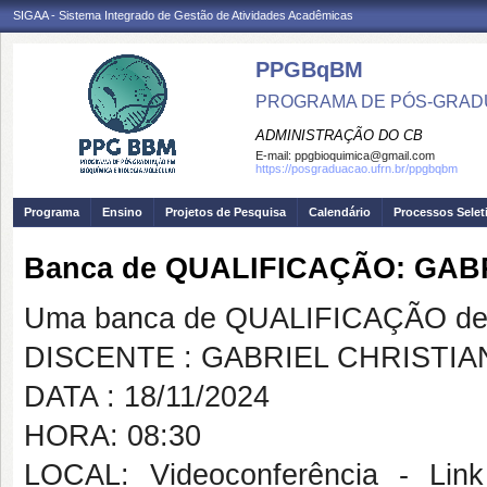
SIGAA - Sistema Integrado de Gestão de Atividades Acadêmicas
PPGBqBM
PROGRAMA DE PÓS-GRADU
ADMINISTRAÇÃO DO CB
E-mail:
ppgbioquimica@gmail.com
https://posgraduacao.ufrn.br/ppgbqbm
Programa
Ensino
Projetos de Pesquisa
Calendário
Processos Selet
Banca de QUALIFICAÇÃO: GAB
Uma banca de QUALIFICAÇÃO de 
DISCENTE : GABRIEL CHRISTIA
DATA : 18/11/2024
HORA: 08:30
LOCAL: Videoconferência - Link 