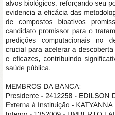
alvos biológicos, reforçando seu p
evidencia a eficácia das metodologi
de compostos bioativos prom
candidato promissor para o trata
predições computacionais no d
crucial para acelerar a descobert
e eficazes, contribuindo signific
saúde pública.
MEMBROS DA BANCA:
Presidente - 2412258 - EDILSO
Externa à Instituição - KATYA
Interno - 1352009 - UMBERTO L