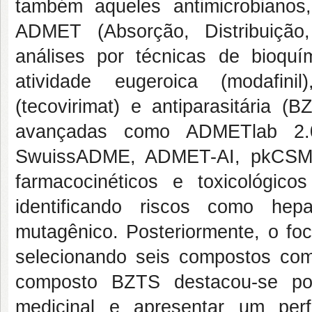
também aqueles antimicrobianos,
ADMET (Absorção, Distribuição
análises por técnicas de bioqu
atividade eugeroica (modafinil)
(tecovirimat) e antiparasitária (
avançadas como ADMETlab 2.0,
SwuissADME, ADMET-AI, pkCSM 
farmacocinéticos e toxicológico
identificando riscos como hepat
mutagênico. Posteriormente, o fo
selecionando seis compostos com 
composto BZTS destacou-se po
medicinal e apresentar um per