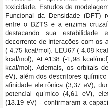
toxicidade. Estudos de modelagem
Funcional da Densidade (DFT) re
entre o BZTS e a enzima cruzaín
destacando sua estabilidade e
decorrente de interações com os 
(-4,75 kcal/mol), LEU67 (-4.08 kca
kcal/mol), ALA138 (-1,98 kcal/mo
kcal/mol). Ademais, os orbitais 
eV), além dos descritores químico-
afinidade eletrônica (3,37 eV), d
potencial químico (4,61 eV), elet
(13,19 eV) - confirmaram a capac