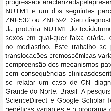
progressãocaracterizadapelapres
NUTM1 e um dos seguintes parc
ZNF532 ou ZNF592. Seu diagnostic
da proteína NUTM1 do tecidotum
sexos em qual-quer faixa etária, 
no mediastino. Este trabalho se 
translocações cromossômicas varia
compreensão dos mecanismos patog
com consequências clínicasdescrit
se relatar um caso de CN diagn
Grande do Norte, Brasil. A pesqui
ScienceDirect e Google Scholar fo
genéticas variantes e o programa c