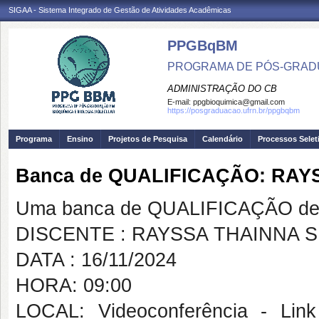
SIGAA - Sistema Integrado de Gestão de Atividades Acadêmicas
PPGBqBM
PROGRAMA DE PÓS-GRADU
ADMINISTRAÇÃO DO CB
E-mail:
ppgbioquimica@gmail.com
https://posgraduacao.ufrn.br/ppgbqbm
Programa
Ensino
Projetos de Pesquisa
Calendário
Processos Selet
Banca de QUALIFICAÇÃO: RAY
Uma banca de QUALIFICAÇÃO de 
DISCENTE : RAYSSA THAINNA S
DATA : 16/11/2024
HORA: 09:00
LOCAL: Videoconferência - Link 