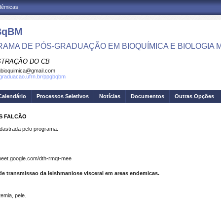
adêmicas
BqBM
AMA DE PÓS-GRADUAÇÃO EM BIOQUÍMICA E BIOLOGIA
STRAÇÃO DO CB
bioquimica@gmail.com
sgraduacao.ufrn.br/ppgbqbm
Calendário
Processos Seletivos
Notícias
Documentos
Outras Opções
ES FALCÃO
strada pelo programa.
/meet.google.com/dth-rmqt-mee
 de transmissao da leishmaniose visceral em areas endemicas.
temia, pele.