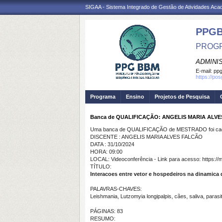
SIGAA - Sistema Integrado de Gestão de Atividades Ac
PPG
PROGR
ADMINI
E-mail:
ppg
https://po
Programa
Ensino
Projetos de Pesquisa
Banca de QUALIFICAÇÃO: ANGELIS MARIA ALV
Uma banca de QUALIFICAÇÃO de MESTRADO foi cada
DISCENTE : ANGELIS MARIA ALVES FALCÃO
DATA : 31/10/2024
HORA: 09:00
LOCAL: Videoconferência - Link para acesso: https:/
TÍTULO:
Interacoes entre vetor e hospedeiros na dinamica
PALAVRAS-CHAVES:
Leishmania, Lutzomyia longipalpis, cães, saliva, parasi
PÁGINAS: 83
RESUMO: