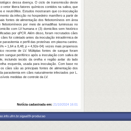
tiológico dessa doença. O ciclo de transmissão deste
 vetor libera fatores químicos contidos na saliva, que
os e neutrófilos. Estudos mostraram que co-inoculação
imento da infecção no hospedeiro mamífero a partir de
ipais fontes de alimentação dos flebotomíneos em área
de flebotomíneos por meio de armadilhas luminosas no
omicílio com LV humana e (3) domicílios sem histórico
tificadas por qPCR. Além disso, foram recrutados cães
 cães foi coletado antes da inoculação intradérmica de
 parasitemia e perfil das proteínas em plasma canino.
5% = 1,64 a 8,48; p = 4,92e-04) vezes mais propensos
co recente de LV. Múltiplas fontes de sangue foram
 em sangue periférico após a inoculação com saliva de
 incluindo tecido da orelha e região axilar do lado
orelha esquerda, usada para inoculação. Com base no
os cães são as principais fontes de alimentação dos
da parasitemia em cães naturalmente infectados por L.
íveis medidas de controle da LV.
Notícia cadastrada em:
21/10/2024 16:01
o.info.ufrn.br.sigaa09-producao