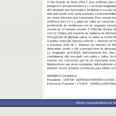
O Rio Grande do Norte (RN) é área endêmica para lei
patógeno é antropozoonótico e o Lutzomyia longipalpis
têm atividade anti-hemostática, facilitando a sucção
feita pelo inseto vetor pode aumentar a transmissibi
um inseto infectado pela Leishmania. Esse estudo tem
endêmica para LV e o papel da saliva de Lutzomyia l
peridomicílio de residências com as seguintes caract
recente de LV humana recente. O DNA das fêmeas de fl
com LV, triados pelo inquérito de vigilância da leish
Homogenato de glândula salivar ou salina na orelha d
A análise molecular detectou DNA de L. infantum em 
a encontrar DNA de L. infantum em intestino de fl
detectadas, sendo o cão a principal fonte de aliment
Lu. longipalpis (p=0.0034), diferentemente dos cãe
contralateral, não inoculado com salina e saliva, 
exposto nós concluímos que há um importante reserv
flebotomíneos nas áreas estudadas. Adicionalmente co
infantum. Esses achados corroboram para melhor comp
MEMBROS DA BANCA:
Presidente - 1549705 - ADRIANA FERREIRA UCHOA
Externa ao Programa - 1714243 - DANIELLA REGINA
SIGAA | Superintendência de Te