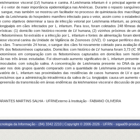
shmaniose visceral (LV) humana e canina. A Leishmania infantum é o principal agente e
 é o vetor de maior importância epidemiológica nas Américas. Durante o repasto sanguíneo o
 do sangue, mas também se mostrou um facilitador no processo de quimiotaxia dos macrófag
lidade da Leishmania do hospedeiro mamífero infectado para o vetor, assim como o estabelec
 como objetivos determinar a taxa de infecção vetorial por Leishmania infantum, as princ
ongipalpis em cães infectados por L. infantum. Para isso, foram coletados 248 fêmeas 
erísticas: (1) domicílio com histórico recente de LV humana, (2) vizinhos próximos de um d
ebotomíneos foi extraído e a infecção por L. infantum e fontes de alimentação foram iden
maniose visceral canina da Unidade de Vigilância de Zoonoses (UVZ). O sangue periférico dos
os cães. Transcorrido 24 horas, o sangue dos cães foi novamente coletado para avaliação de
56% dos flebotomíneos capturados. Domicílios com histórico de LV humana foram 3,73 (IC 9
ebotomíneos em comparação com os flebotomíneos capturados em domicílios sem históri
ação nas três áreas estudadas. Foi observado aumento significativo de L. infantum presente
s inoculados com solução salina. A concentração de Leishmania presente no DNA da pele,
foi maior nos dois grupos quando comparado com a quantidade de Leishmania presente na 
atório de L. infantum nas proximidades das residências de casos humanos de LV e que 
ncluímos que a administração intradérmica da saliva de Lu. longipalpis causa um aumento 
reensão da transmissão em áreas endêmicas da leishmaniose visceral e discussão de poss
 ARANTES MARTINS SALHA - UFRNExterno à Instituição - FABIANO OLIVEIRA
cnologia da Informação - (84) 3342 2210 | Copyright © 2006-2026 - UFRN - sigaa09-produca