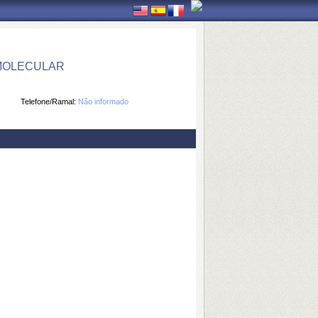
 MOLECULAR
Telefone/Ramal:
Não informado