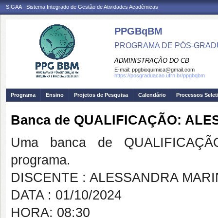
SIGAA - Sistema Integrado de Gestão de Atividades Acadêmicas
PPGBqBM
PROGRAMA DE PÓS-GRADU
ADMINISTRAÇÃO DO CB
E-mail:
ppgbioquimica@gmail.com
https://posgraduacao.ufrn.br/ppgbqbm
Programa
Ensino
Projetos de Pesquisa
Calendário
Processos Selet
Banca de QUALIFICAÇÃO: AL
Uma banca de QUALIFICAÇÃO
programa.
DISCENTE : ALESSANDRA MAR
DATA : 01/10/2024
HORA: 08:30