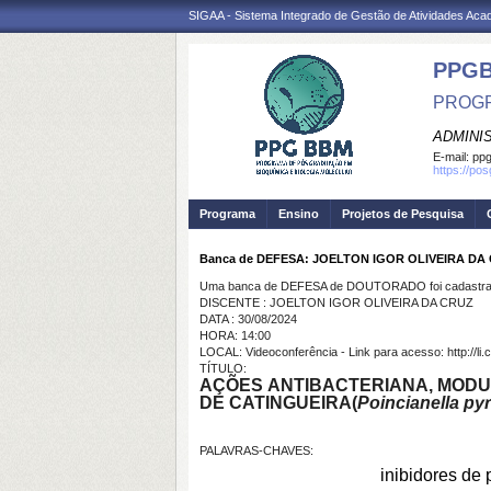
SIGAA - Sistema Integrado de Gestão de Atividades Ac
PPG
PROGR
ADMINI
E-mail:
ppg
https://po
Programa
Ensino
Projetos de Pesquisa
Banca de DEFESA: JOELTON IGOR OLIVEIRA DA
Uma banca de DEFESA de DOUTORADO foi cadastrad
DISCENTE : JOELTON IGOR OLIVEIRA DA CRUZ
DATA : 30/08/2024
HORA: 14:00
LOCAL: Videoconferência - Link para acesso: http://li.
TÍTULO:
AÇÕES ANTIBACTERIANA, MODU
DE CATINGUEIRA
(
Poincianella py
PALAVRAS-CHAVES:
inibidores de 