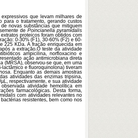
a expressivos que levam milhares de
o para o tratamento, gerando custos
a de novas substâncias que mitiguem
a semente de
Poincianella pyramidalis
s extratos proteicos foram obtidos com
uração: 0-30% (F1), 30-60% (F2) e 60-
2 e 225 KDa. A fração enriquecida em
 após a extração.
O teste da atividade
bióticos ampicilina, norfloxacino e
esentado ação antimicrobiana direta
lina (MRSA), observou-se que, em uma
-lactâmico e fluoroquinolona) tiveram
nosa
. Enquanto as demais amostras
as atividades das enzimas tripsina,
/µL, respectivamente, e sua atividade
 observada atividade hemolítica em
ações farmacológicas. Desta forma,
amidalis
com atividades relevantes no
 bactérias resistentes, bem como nos