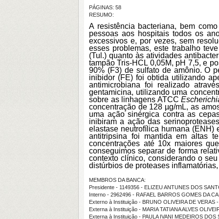
PÁGINAS: 58
RESUMO:
A resistência bacteriana, bem como
pessoas aos hospitais todos os ano
excessivos e, por vezes, sem resol
esses problemas, este trabalho teve
(Tul.) quanto às atividades antibacte
tampão Tris-HCL 0,05M, pH 7,5, e pos
90% (F3) de sulfato de amônio. O pe
inibidor (FE) foi obtida utilizando
antimicrobiana foi realizado atrav
gentamicina, utilizando uma concent
sobre as linhagens
ATCC
Escherichi
concentração de 128 µg/mL, as amostr
uma ação sinérgica contra as cepas
inibiram a ação das serinoprotease
elastase neutrofílica humana (ENH) e
antitripsina foi mantida em altas 
concentrações até 10x maiores que
conseguimos separar de forma relat
contexto clínico, considerando o se
distúrbios de proteases inflamatórias
MEMBROS DA BANCA:
Presidente - 1149356 - ELIZEU ANTUNES DOS SAN
Interno - 2962496 - RAFAEL BARROS GOMES DA C
Externo à Instituição - BRUNO OLIVEIRA DE VERAS 
Externa à Instituição - MARIA TATIANA ALVES OLIVEI
Externa à Instituição - PAULA IVANI MEDEIROS DO