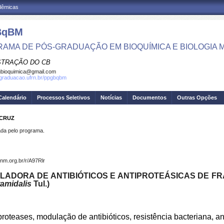
adêmicas
BqBM
AMA DE PÓS-GRADUAÇÃO EM BIOQUÍMICA E BIOLOGIA
STRAÇÃO DO CB
bioquimica@gmail.com
sgraduacao.ufrn.br/ppgbqbm
Calendário
Processos Seletivos
Notícias
Documentos
Outras Opções
 CRUZ
a pelo programa.
cnm.org.br/r/A97Rlr
LADORA DE ANTIBIÓTICOS E ANTIPROTEÁSICAS DE F
ramidalis
Tul.)
proteases, modulação de antibióticos, resistência bacteriana, ant