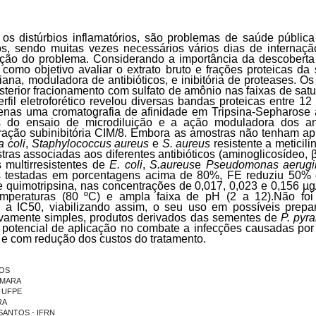
 os distúrbios inflamatórios, são problemas de saúde públic
s, sendo muitas vezes necessários vários dias de internaçã
ução do problema. Considerando a importância da descobert
 como objetivo avaliar o extrato bruto e frações proteicas d
riana, moduladora de antibióticos, e inibitória de proteases. O
terior fracionamento com sulfato de amônio nas faixas de sat
rfil eletroforético revelou diversas bandas proteicas entre 1
 apenas uma cromatografia de afinidade em Tripsina-Sepharose
és do ensaio de microdiluição e a ação moduladora dos anti
ração subinibitória CIM/8.
Embora as amostras não tenham apr
a coli
,
Staphylococcus aureus
e
S. aureus
resistente a metici
as associadas aos diferentes antibióticos (aminoglicosídeo, β
 multirresistentes de
E. coli
,
S.
aureus
e
Pseudomonas aerugi
s testadas em porcentagens acima de 80%, FE reduziu 50% d
 quimotripsina, nas concentrações de 0,017, 0,023 e 0,156 µg
temperaturas (80 ºC) e ampla faixa de pH (2 a 12).
Não foi
 a IC50, viabilizando assim, o seu uso em possíveis prepar
ivamente simples, produtos derivados das sementes de
P. pyr
u potencial de aplicação no combate a infecções causadas por
, e com redução dos custos do tratamento.
TOS
AMARA
- UFPE
RA
S SANTOS - IFRN