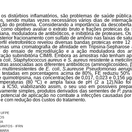
 os distúrbios inflamatórios, são problemas de saúde públic
s, sendo muitas vezes necessários vários dias de internaçã
ução do problema. Considerando a importância da descobert
 como objetivo avaliar o extrato bruto e frações proteicas d
riana, moduladora de antibióticos, e inibitória de proteases. O
terior fracionamento com sulfato de amônio nas faixas de sat
rfil eletroforético revelou diversas bandas proteicas entre 1
 apenas uma cromatografia de afinidade em Tripsina-Sepharose
és do ensaio de microdiluição e a ação moduladora dos anti
ração subinibitória CIM/8.
Embora as amostras não tenham apr
a coli
,
Staphylococcus aureus
e
S. aureus
resistente a metici
as associadas aos diferentes antibióticos (aminoglicosídeo, β
 multirresistentes de
E. coli
,
S.
aureus
e
Pseudomonas aerugi
s testadas em porcentagens acima de 80%, FE reduziu 50% d
 quimotripsina, nas concentrações de 0,017, 0,023 e 0,156 µg
temperaturas (80 ºC) e ampla faixa de pH (2 a 12).
Não foi
 a IC50, viabilizando assim, o seu uso em possíveis prepar
ivamente simples, produtos derivados das sementes de
P. pyr
u potencial de aplicação no combate a infecções causadas por
, e com redução dos custos do tratamento.
- UFPE
TOS
RA
S SANTOS - IFRN
AMARA