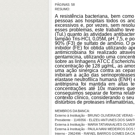
PÁGINAS: 58
RESUMO:
A resistência bacteriana, bem como
pessoas aos hospitais todos os ano
excessivos e, por vezes, sem resol
esses problemas, este trabalho teve
(Tul.) quanto às atividades antibacte
tampão Tris-HCL 0,05M, pH 7,5, e pos
90% (F3) de sulfato de amônio. O pe
inibidor (FE) foi obtida utilizando
antimicrobiana foi realizado atrav
gentamicina, utilizando uma concent
sobre as linhagens
ATCC
Escherichi
concentração de 128 µg/mL, as amostr
uma ação sinérgica contra as cepas
inibiram a ação das serinoprotease
elastase neutrofílica humana (ENH) e
antitripsina foi mantida em altas 
concentrações até 10x maiores que
conseguimos separar de forma relat
contexto clínico, considerando o se
distúrbios de proteases inflamatórias
MEMBROS DA BANCA:
Externo à Instituição - BRUNO OLIVEIRA DE VERAS 
Presidente - 1149356 - ELIZEU ANTUNES DOS SAN
Externa à Instituição - MARIA TATIANA ALVES OLIVEI
Externa à Instituição - PAULA IVANI MEDEIROS DO
Interno - 2962496 - RAFAEL BARROS GOMES DA C