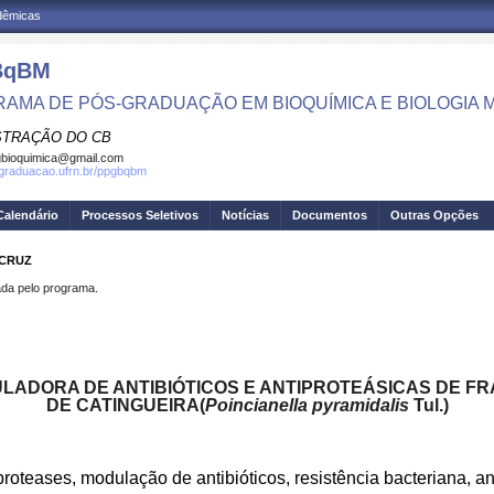
adêmicas
BqBM
AMA DE PÓS-GRADUAÇÃO EM BIOQUÍMICA E BIOLOGIA
STRAÇÃO DO CB
bioquimica@gmail.com
sgraduacao.ufrn.br/ppgbqbm
Calendário
Processos Seletivos
Notícias
Documentos
Outras Opções
 CRUZ
a pelo programa.
LADORA DE ANTIBIÓTICOS E ANTIPROTEÁSICAS DE F
DE CATINGUEIRA
(
Poincianella pyramidalis
Tul.)
proteases, modulação de antibióticos, resistência bacteriana, ant