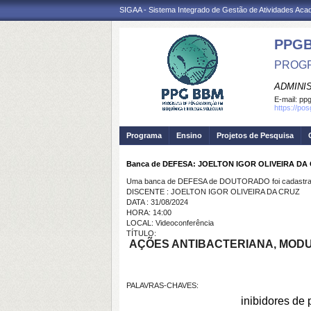
SIGAA - Sistema Integrado de Gestão de Atividades Ac
PPG
PROGR
ADMINI
E-mail:
ppg
https://po
Programa
Ensino
Projetos de Pesquisa
Banca de DEFESA: JOELTON IGOR OLIVEIRA DA
Uma banca de DEFESA de DOUTORADO foi cadastrad
DISCENTE : JOELTON IGOR OLIVEIRA DA CRUZ
DATA : 31/08/2024
HORA: 14:00
LOCAL: Videoconferência
TÍTULO:
AÇÕES ANTIBACTERIANA, MODU
PALAVRAS-CHAVES:
inibidores de 