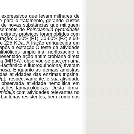
a expressivos que levam milhares de
o para o tratamento, gerando custos
a de novas substâncias que mitiguem
a semente de
Poincianella pyramidalis
s extratos proteicos foram obtidos com
uração: 0-30% (F1), 30-60% (F2) e 60-
2 e 225 KDa. A fração enriquecida em
 após a extração.
O teste da atividade
bióticos ampicilina, norfloxacino e
esentado ação antimicrobiana direta
lina (MRSA), observou-se que, em uma
-lactâmico e fluoroquinolona) tiveram
nosa
. Enquanto as demais amostras
as atividades das enzimas tripsina,
/µL, respectivamente, e sua atividade
 observada atividade hemolítica em
ações farmacológicas. Desta forma,
amidalis
com atividades relevantes no
 bactérias resistentes, bem como nos