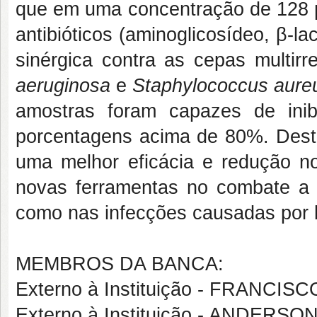
que em uma concentração de 128 µ
antibióticos (aminoglicosídeo, β-l
sinérgica contra as cepas multirr
aeruginosa
e
Staphylococcus
aure
amostras foram capazes de ini
porcentagens acima de 80%. Desta 
uma melhor eficácia e redução n
novas ferramentas no combate a 
como nas infecções causadas por b
MEMBROS DA BANCA:
Externo à Instituição - FRANC
Externo à Instituição - ANDER