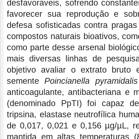
desfavoráveis, sofrendo constant
favorecer sua reprodução e sobr
defesa sofisticadas contra pragas
compostos naturais bioativos, com
como parte desse arsenal biológic
mais diversas linhas de pesquis
objetivo avaliar o extrato bruto
semente
Poincianella pyramidali
anticoagulante, antibacteriana e m
(denominado PpTI) foi capaz d
tripsina, elastase neutrofílica h
de 0,017, 0,021 e 0,156 µg/µL, re
mantida em altas temperaturas 