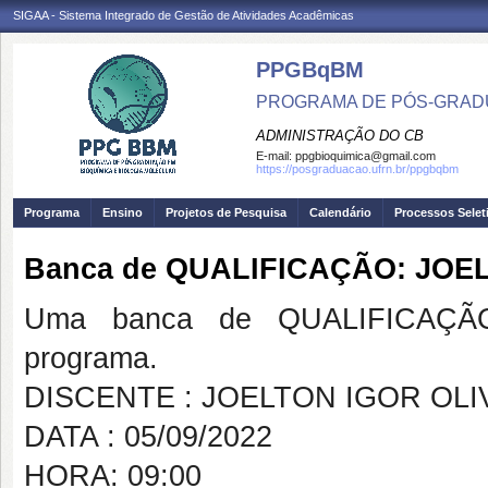
SIGAA - Sistema Integrado de Gestão de Atividades Acadêmicas
PPGBqBM
PROGRAMA DE PÓS-GRADU
ADMINISTRAÇÃO DO CB
E-mail:
ppgbioquimica@gmail.com
https://posgraduacao.ufrn.br/ppgbqbm
Programa
Ensino
Projetos de Pesquisa
Calendário
Processos Selet
Banca de QUALIFICAÇÃO: JOE
Uma banca de QUALIFICAÇÃO
programa.
DISCENTE : JOELTON IGOR OLI
DATA : 05/09/2022
HORA: 09:00