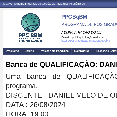
SIGAA - Sistema Integrado de Gestão de Atividades Acadêmicas
PPGBqBM
PROGRAMA DE PÓS-GRADU
ADMINISTRAÇÃO DO CB
E-mail:
ppgbioquimica@gmail.com
https://posgraduacao.ufrn.br/ppgbqbm
Programa
Ensino
Projetos de Pesquisa
Calendário
Processos Selet
Banca de QUALIFICAÇÃO: DAN
Uma banca de QUALIFICAÇÃO
programa.
DISCENTE : DANIEL MELO DE 
DATA : 26/08/2024
HORA: 19:00