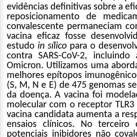
evidências definitivas sobre a ef
reposicionamento de medica
convalescente permaneciam com
vacina eficaz fosse desenvolv
estudo
in sílico
para o desenvol
contra SARS-CoV-2, incluindo 
Omicron. Utilizamos uma aborda
melhores epítopos imunogênicos 
(S, M, N e E) de 475 genomas se
da doença. A vacina foi modela
molecular com o receptor TLR3 
vacina candidata aumenta a res
ensaios clínicos. No terceiro
potenciais inibidores não cov