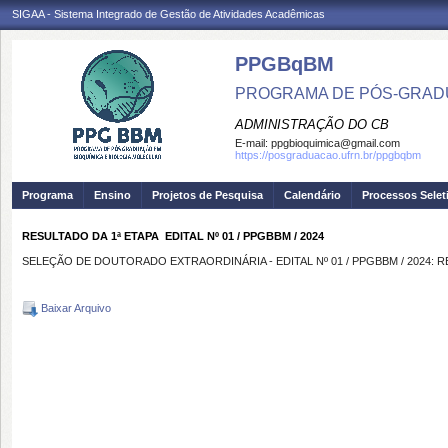
SIGAA - Sistema Integrado de Gestão de Atividades Acadêmicas
PPGBqBM
PROGRAMA DE PÓS-GRADU
ADMINISTRAÇÃO DO CB
E-mail:
ppgbioquimica@gmail.com
https://posgraduacao.ufrn.br/ppgbqbm
Programa
Ensino
Projetos de Pesquisa
Calendário
Processos Selet
RESULTADO DA 1ª ETAPA  EDITAL Nº 01 / PPGBBM / 2024
SELEÇÃO DE DOUTORADO EXTRAORDINÁRIA - EDITAL Nº 01 / PPGBBM / 2024:
Baixar Arquivo