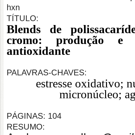
hxn
TÍTULO:
Blends de polissacaríd
cromo: produção e a
antioxidante
PALAVRAS-CHAVES:
estresse oxidativo; n
micronúcleo; ag
PÁGINAS: 104
RESUMO: