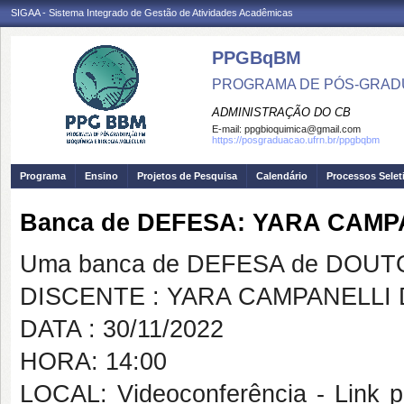
SIGAA - Sistema Integrado de Gestão de Atividades Acadêmicas
PPGBqBM
PROGRAMA DE PÓS-GRADU
ADMINISTRAÇÃO DO CB
E-mail:
ppgbioquimica@gmail.com
https://posgraduacao.ufrn.br/ppgbqbm
Programa
Ensino
Projetos de Pesquisa
Calendário
Processos Selet
Banca de DEFESA: YARA CAMP
Uma banca de DEFESA de DOUTOR
DISCENTE : YARA CAMPANELLI
DATA : 30/11/2022
HORA: 14:00
LOCAL: Videoconferência - Link pa