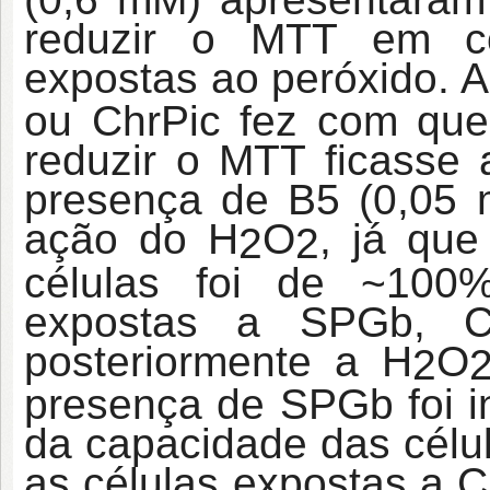
reduzir o MTT em c
expostas ao peróxido. 
ou ChrPic fez com que
reduzir o MTT ficasse 
presença de B5 (0,05 
ação do H
O
, já qu
2
2
células foi de ~100
expostas a SPGb, 
posteriormente a H
O
2
presença de SPGb foi i
da capacidade das célu
as células expostas a C