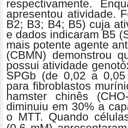
respectivamente. En
apresentou atividade.
B2; B3; B4; B5) cuja ati
e dados indicaram B5 (
mais potente agente ant
(CBMN) demonstrou qu
possui atividade genotó
SPGb (de 0,02 a 0,05 
para fibroblastos murín
hamster chinês (CHO
diminuiu em 30% a capa
o MTT. Quando célula
(0,6 mM) apresentara