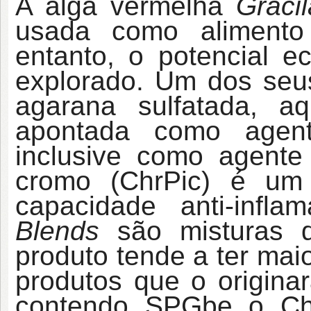
A alga vermelha
Gracil
usada como alimento
entanto, o potencial e
explorado. Um dos seu
agarana sulfatada, 
apontada como agent
inclusive como agente 
cromo (ChrPic) é um
capacidade anti-inflam
Blends
são misturas 
produto tende a ter maio
produtos que o origina
contendo SPGb
e o Ch