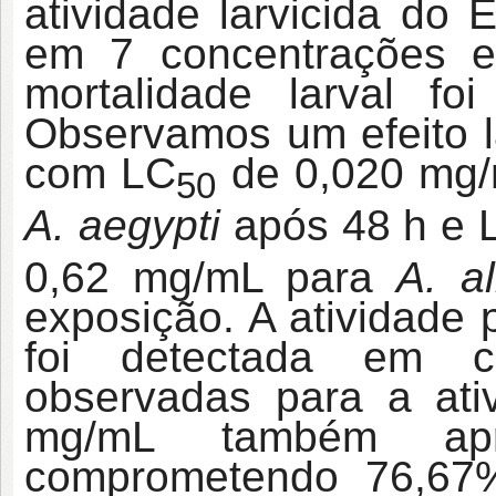
atividade larvicida do 
em 7 concentrações e
mortalidade larval f
Observamos um efeito l
com LC
de 0,020 mg/
50
A. aegypti
após 48 h e 
0,62 mg/mL para
A. a
exposição. A atividade 
foi detectada em co
observadas para a ati
mg/mL também apre
comprometendo 76,67%