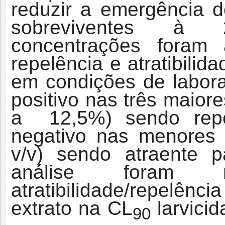
reduzir a emergência d
sobreviventes à
concentrações foram
repelência e atratibilid
em condições de labor
positivo nas três maior
a 12,5%) sendo repe
negativo nas menores 
v/v) sendo atraente 
análise foram r
atratibilidade/repelênc
extrato na CL
larvici
90