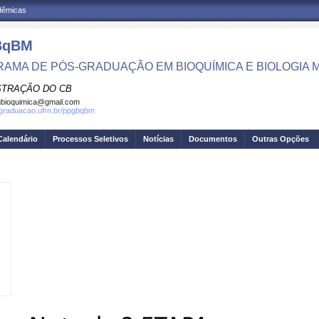
adêmicas
BqBM
AMA DE PÓS-GRADUAÇÃO EM BIOQUÍMICA E BIOLOGIA
STRAÇÃO DO CB
bioquimica@gmail.com
sgraduacao.ufrn.br/ppgbqbm
Calendário
Processos Seletivos
Notícias
Documentos
Outras Opções