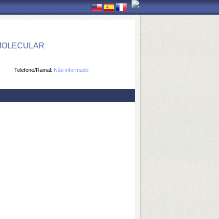
 MOLECULAR
Telefone/Ramal:
Não informado