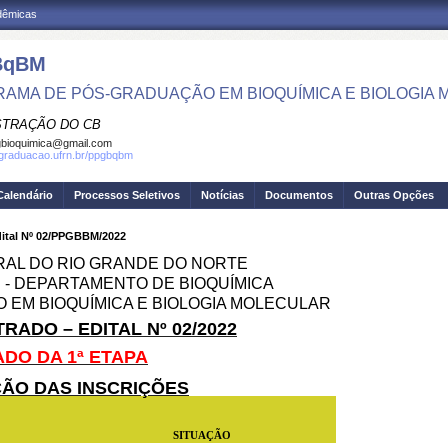
adêmicas
BqBM
AMA DE PÓS-GRADUAÇÃO EM BIOQUÍMICA E BIOLOGIA
STRAÇÃO DO CB
bioquimica@gmail.com
sgraduacao.ufrn.br/ppgbqbm
Calendário
Processos Seletivos
Notícias
Documentos
Outras Opções
dital Nº 02/PPGBBM/2022
RAL DO RIO GRANDE DO NORTE
 - DEPARTAMENTO DE BIOQUÍMICA
EM BIOQUÍMICA E BIOLOGIA MOLECULAR
ADO – EDITAL Nº 02/2022
DO DA 1ª ETAPA
O DAS INSCRIÇÕES
SITUAÇÃO