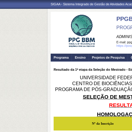
SIGAA - Sistema Integrado de Gestão de Atividades Ac
PPG
PROGR
ADMINI
E-mail:
ppg
https://po
Programa
Ensino
Projetos de Pesquisa
Resultado da 1ª etapa da Seleção do Mestrado - E
UNIVERSIDADE FEDE
CENTRO DE BIOCIÊNCIAS
PROGRAMA DE PÓS-GRADUAÇÃO 
SELEÇÃO DE MESTR
RESULTA
HOMOLOGAÇÃ
Nº da Inscrição