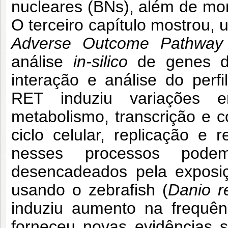
nucleares (BNs), além de mort
O terceiro capítulo mostrou,
Adverse Outcome Pathway
análise
in-silico
de genes di
interação e análise do perfi
RET induziu variações e
metabolismo, transcrição e co
ciclo celular, replicação 
nesses processos podem
desencadeados pela exposiç
usando o zebrafish (
Danio r
induziu aumento na frequên
forneceu novas evidências 