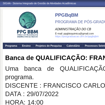
SIGAA - Sistema Integrado de Gestão de Atividades Acadêmicas
PPGBqBM
PROGRAMA DE PÓS-GRADU
ADMINISTRAÇÃO DO CB
E-mail:
ppgbioquimica@gmail.com
https://posgraduacao.ufrn.br/ppgbqbm
Programa
Ensino
Projetos de Pesquisa
Calendário
Processos Selet
Banca de QUALIFICAÇÃO: FRA
Uma banca de QUALIFICAÇÃO
programa.
DISCENTE : FRANCISCO CARLO
DATA : 29/07/2022
HORA: 14:00