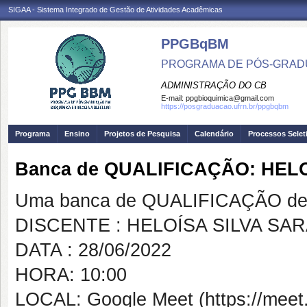
SIGAA - Sistema Integrado de Gestão de Atividades Acadêmicas
PPGBqBM
PROGRAMA DE PÓS-GRADU
ADMINISTRAÇÃO DO CB
E-mail:
ppgbioquimica@gmail.com
https://posgraduacao.ufrn.br/ppgbqbm
Programa
Ensino
Projetos de Pesquisa
Calendário
Processos Selet
Banca de QUALIFICAÇÃO: HEL
Uma banca de QUALIFICAÇÃO de 
DISCENTE : HELOÍSA SILVA SA
DATA : 28/06/2022
HORA: 10:00
LOCAL: Google Meet (https://meet.g