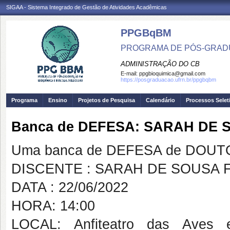
SIGAA - Sistema Integrado de Gestão de Atividades Acadêmicas
PPGBqBM
PROGRAMA DE PÓS-GRADU
ADMINISTRAÇÃO DO CB
E-mail:
ppgbioquimica@gmail.com
https://posgraduacao.ufrn.br/ppgbqbm
Programa
Ensino
Projetos de Pesquisa
Calendário
Processos Selet
Banca de DEFESA: SARAH DE 
Uma banca de DEFESA de DOUTOR
DISCENTE : SARAH DE SOUSA 
DATA : 22/06/2022
HORA: 14:00
LOCAL: Anfiteatro das Aves e