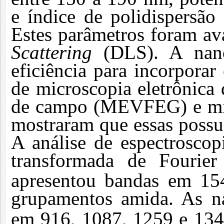
e
índice de polidispersã
Estes parâmetros foram av
Scattering
(DLS). A nano
eficiência para incorporar
de microscopia eletrônica
de campo (MEVFEG) e mic
mostraram que essas poss
A análise de espectroscop
transformada de Fourie
apresentou bandas em 1
grupamentos amida. As na
em 916, 1087, 1259 e 13