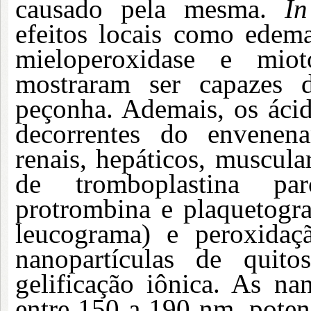
causado pela mesma.
In
efeitos locais como edem
mieloperoxidase e miot
mostraram ser capazes d
peçonha. Ademais, os ácid
decorrentes do envenen
renais, hepáticos, muscular
de tromboplastina pa
protrombina e plaquetogra
leucograma) e peroxidaç
nanopartículas de quito
gelificação iônica. As na
entre 150 a 190 nm, pote