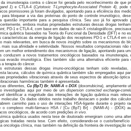
da imunoterapia contra o câncer foi gerada pelo reconhecimento de que p
gand 1
) e CTLA-4 (
Cytotoxic T-Lymphocyte-Associated Protein 4)
, pode 
ínicos promissores já foram divulgados, apontando para a eficiência dos me
) para bloquear a via das proteínas do ponto de controle imunológico, des
 questão importante para a pesquisa clínica. Seu uso já foi aprovado
ecentemente, embora muitas propriedades estruturais dessas drogas tenham s
int
, PD-1 e CTLA-4, com base em dados de raio-X cristalográficos, precisa
mica quântica baseados na Teoria do Funcional da Densidade (DFT) e no e
 características da energia de ligação dos receptores PD-1 e CTLA-4 em 
duo mais relevantes, em busca de novos
insights
sobre os mecanismos do blo
a mais sua afinidade e seletividade. Nossos resultados computacionais não
em um melhor entendimento dos mecanismos de ligação, apontando para uma a
es conduzem a novos tratamentos oncológicos baseados na imunoterapia, 
o sua evasão imunológica. Eles também são uma alternativa eficiente par
 a terapia do câncer.
es estruturais dessas drogas imuno-oncológicas tenham sido revelada
r esta lacuna, cálculos de química quântica também são empregados aqui pa
as propriedades vibracionais através de seus espectros de absorção óptic
 vibracionais harmônicas também é apresentada.
icas diferentes,
Cu (BpT) Br
,
NAMI-A
e
DOX
(doxorrubicina), amplamente u
o investigadas aqui por meio de um
dispersion corrected exchange-correla
l identificar a magnitude das interações de ligação quântica mais rele
o molecular. Os dados obtidos neste trabalho destacam o poder dos cálcul
abrem caminho para o uso de interações HSA-ligante durante o projeto r
ue o complexo multi-fármaco HSA / [Cu (BpT) Br] - (NAMI-A) - (DOX) a
acos oncológicos, de acordo com predições
in vivo
.
mica quântica usados nesta tese de doutorado emergiram como uma alterna
gicas tratadas nesta tese. Com efeito, considerando-se o custo/benefíc
a oncologia clínica, mas também na definição da fronteira de investigação na