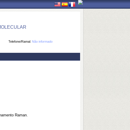
 MOLECULAR
Telefone/Ramal:
Não informado
alhamento Raman.