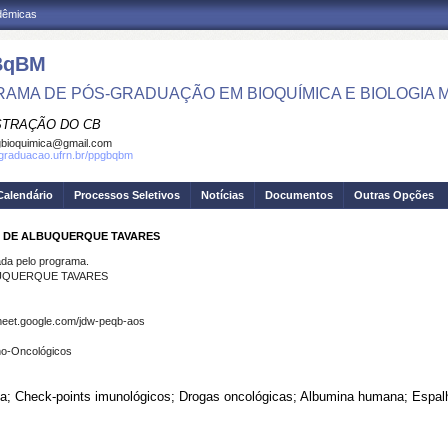
adêmicas
BqBM
AMA DE PÓS-GRADUAÇÃO EM BIOQUÍMICA E BIOLOGIA
STRAÇÃO DO CB
bioquimica@gmail.com
sgraduacao.ufrn.br/ppgbqbm
Calendário
Processos Seletivos
Notícias
Documentos
Outras Opções
NS DE ALBUQUERQUE TAVARES
a pelo programa.
LBUQUERQUE TAVARES
/meet.google.com/jdw-peqb-aos
no-Oncológicos
a; Check-points imunológicos; Drogas oncológicas; Albumina humana; Esp