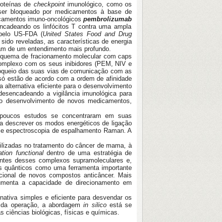
roteínas de
checkpoint
imunológico, como os
ser bloqueado por medicamentos à base de
dicamentos imuno-oncológicos
pembrolizumab
encadeando os linfócitos T contra uma ampla
 pelo US-FDA (
United States Food and Drug
ido reveladas, as características de energia
vam de um entendimento mais profundo.
squema de fracionamento molecular com caps
complexo com os seus inibidores (PEM, NIV e
queio das suas vias de comunicação com as
 só estão de acordo com a ordem de afinidade
lternativa eficiente para o desenvolvimento
desencadeando a vigilância imunológica para
a o desenvolvimento de novos medicamentos,
s, poucos estudos se concentraram em suas
ra descrever os modos energéticos de ligação
a e espectroscopia de espalhamento Raman. A
tilizadas no tratamento do câncer de mama, à
tion functional
dentro de uma estratégia de
vantes desses complexos supramoleculares e,
os quânticos como uma ferramenta importante
acional de novos compostos anticâncer. Mais
umenta a capacidade de direcionamento em
tiva simples e eficiente para desvendar os
io da operação, a abordagem
in silico
está se
s ciências biológicas, físicas e químicas.