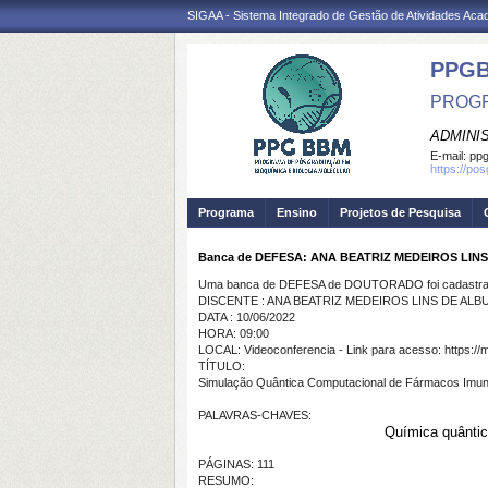
SIGAA - Sistema Integrado de Gestão de Atividades Ac
PPG
PROGR
ADMINI
E-mail:
ppg
https://po
Programa
Ensino
Projetos de Pesquisa
Banca de DEFESA: ANA BEATRIZ MEDEIROS LI
Uma banca de DEFESA de DOUTORADO foi cadastrad
DISCENTE : ANA BEATRIZ MEDEIROS LINS DE A
DATA : 10/06/2022
HORA: 09:00
LOCAL: Videoconferencia - Link para acesso: https:/
TÍTULO:
Simulação Quântica Computacional de Fármacos Imu
PALAVRAS-CHAVES:
Química quântic
PÁGINAS: 111
RESUMO: