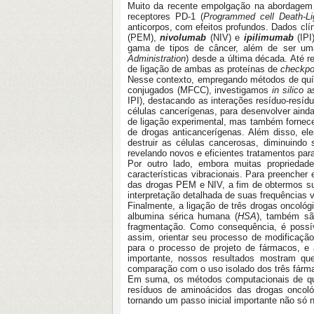
Muito da recente empolgação na abordagem 
receptores PD-1 (
Programmed cell Death-Li
anticorpos, com efeitos profundos. Dados cl
(PEM),
nivolumab
(NIV) e
ipilimumab
(IPI
gama de tipos de câncer, além de ser uma
Administration
) desde a última década. Até r
de ligação de ambas as proteínas de
checkpo
Nesse contexto, empregando métodos de quí
conjugados (MFCC), investigamos
in silico
as
IPI), destacando as interações resíduo-resí
células cancerígenas, para desenvolver aind
de ligação experimental, mas também fornec
de drogas anticancerígenas. Além disso, el
destruir as células cancerosas, diminuind
revelando novos e eficientes tratamentos para
Por outro lado, embora muitas propriedad
características vibracionais. Para preenche
das drogas PEM e NIV, a fim de obtermos su
interpretação detalhada de suas frequências
Finalmente, a ligação de três drogas oncológ
albumina sérica humana (
HSA
), também sã
fragmentação. Como consequência, é possíve
assim, orientar seu processo de modificaçã
para o processo de projeto de fármacos, e 
importante, nossos resultados mostram q
comparação com o uso isolado dos três fárm
Em suma, os métodos computacionais de quí
resíduos de aminoácidos das drogas oncoló
tornando um passo inicial importante não só n